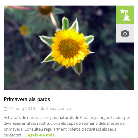
Primavera als parcs
27 maig 2018
Buscaciència
Activitats de natura als espais naturals de Catalunya organitzades per
divereses entitats i institucions els caps de setmana dels mesos de
primavera. Consulteu regularment l’oferta d’activitats als seus
cercadors i
Llegeix-ne més…