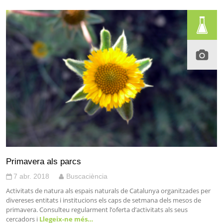
Primavera als parcs
7 abr. 2018
Buscaciència
Activitats de natura als espais naturals de Catalunya organitzades per
divereses entitats i institucions els caps de setmana dels mesos de
primavera. Consulteu regularment l’oferta d’activitats als seus
cercadors i
Llegeix-ne més…