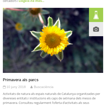
cercadors i
Llegeix-ne més…
Primavera als parcs
10 juny 2018
Buscaciència
Activitats de natura als espais naturals de Catalunya organitzades per
divereses entitats i institucions els caps de setmana dels mesos de
primavera. Consulteu regularment l’oferta d’activitats als seus