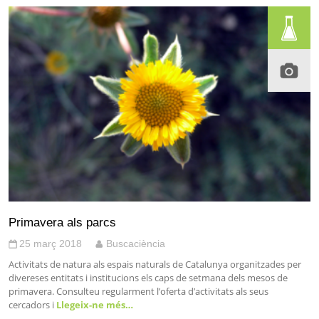
Primavera als parcs
25 març 2018
Buscaciència
Activitats de natura als espais naturals de Catalunya organitzades per
divereses entitats i institucions els caps de setmana dels mesos de
primavera. Consulteu regularment l’oferta d’activitats als seus
cercadors i
Llegeix-ne més…