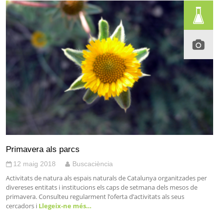
Primavera als parcs
12 maig 2018
Buscaciència
Activitats de natura als espais naturals de Catalunya organitzades per
divereses entitats i institucions els caps de setmana dels mesos de
primavera. Consulteu regularment l’oferta d’activitats als seus
cercadors i
Llegeix-ne més…