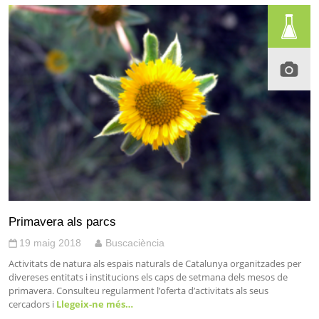
Primavera als parcs
19 maig 2018
Buscaciència
Activitats de natura als espais naturals de Catalunya organitzades per
divereses entitats i institucions els caps de setmana dels mesos de
primavera. Consulteu regularment l’oferta d’activitats als seus
cercadors i
Llegeix-ne més…