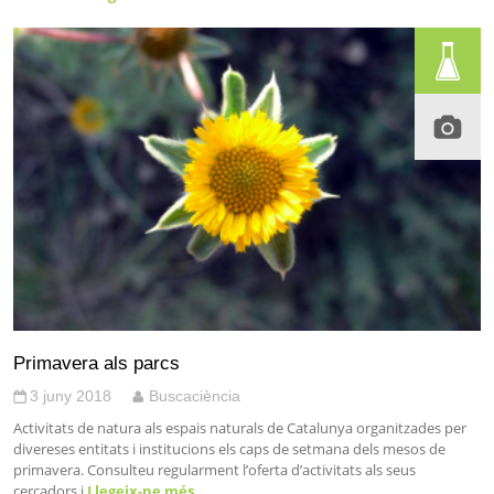
Primavera als parcs
3 juny 2018
Buscaciència
Activitats de natura als espais naturals de Catalunya organitzades per
divereses entitats i institucions els caps de setmana dels mesos de
primavera. Consulteu regularment l’oferta d’activitats als seus
cercadors i
Llegeix-ne més…