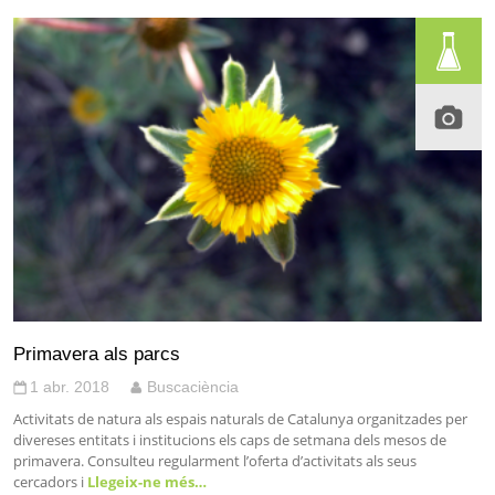
Primavera als parcs
1 abr. 2018
Buscaciència
Activitats de natura als espais naturals de Catalunya organitzades per
divereses entitats i institucions els caps de setmana dels mesos de
primavera. Consulteu regularment l’oferta d’activitats als seus
cercadors i
Llegeix-ne més…