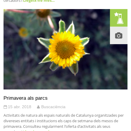
cercadors i
Llegeix-ne més…
Primavera als parcs
15 abr. 2018
Buscaciència
Activitats de natura als espais naturals de Catalunya organitzades per
divereses entitats i institucions els caps de setmana dels mesos de
primavera. Consulteu regularment l’oferta d’activitats als seus