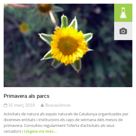
Primavera als parcs
31 març 2018
Buscaciència
Activitats de natura als espais naturals de Catalunya organitzades per
divereses entitats i institucions els caps de setmana dels mesos de
primavera. Consulteu regularment l’oferta d’activitats als seus
cercadors i
Llegeix-ne més…