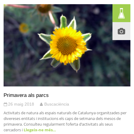
Primavera als parcs
26 maig 2018
Buscaciència
Activitats de natura als espais naturals de Catalunya organitzades per
divereses entitats i institucions els caps de setmana dels mesos de
primavera. Consulteu regularment l’oferta d’activitats als seus
cercadors i
Llegeix-ne més…