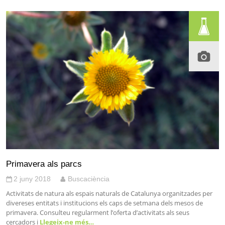
Primavera als parcs
2 juny 2018
Buscaciència
Activitats de natura als espais naturals de Catalunya organitzades per
divereses entitats i institucions els caps de setmana dels mesos de
primavera. Consulteu regularment l’oferta d’activitats als seus
cercadors i
Llegeix-ne més…