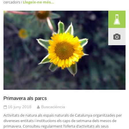
cercadors i
Llegeix-ne més…
Primavera als parcs
16 juny 2018
Buscaciència
Activitats de natura als espais naturals de Catalunya organitzades per
divereses entitats i institucions els caps de setmana dels mesos de
primavera. Consulteu regularment l’oferta d’activitats als seus