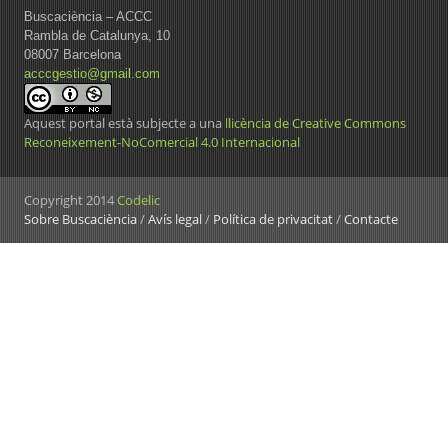
Buscaciència – ACCC
Rambla de Catalunya, 10
08007 Barcelona
acccgestio@gmail.com
Aquest portal està subjecte a una
llicència de Creative Commons
Reconeixement-NoComercial 4.0 Internacional
Copyright 2014
Codelic
Sobre Buscaciència
/
Avís legal
/
Política de privacitat
/
Contacte