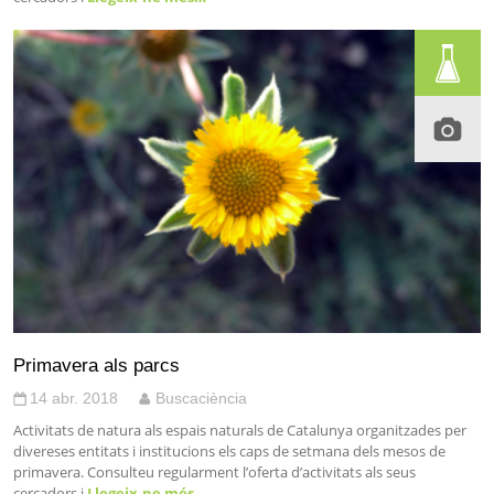
Primavera als parcs
14 abr. 2018
Buscaciència
Activitats de natura als espais naturals de Catalunya organitzades per
divereses entitats i institucions els caps de setmana dels mesos de
primavera. Consulteu regularment l’oferta d’activitats als seus
cercadors i
Llegeix-ne més…