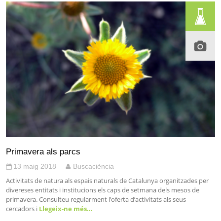
Primavera als parcs
13 maig 2018
Buscaciència
Activitats de natura als espais naturals de Catalunya organitzades per
divereses entitats i institucions els caps de setmana dels mesos de
primavera. Consulteu regularment l’oferta d’activitats als seus
cercadors i
Llegeix-ne més…