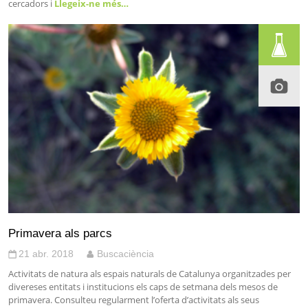
cercadors i
Llegeix-ne més…
Primavera als parcs
21 abr. 2018
Buscaciència
Activitats de natura als espais naturals de Catalunya organitzades per
divereses entitats i institucions els caps de setmana dels mesos de
primavera. Consulteu regularment l’oferta d’activitats als seus