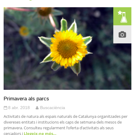
Primavera als parcs
8 abr. 2018
Buscaciència
Activitats de natura als espais naturals de Catalunya organitzades per
divereses entitats i institucions els caps de setmana dels mesos de
primavera. Consulteu regularment l’oferta d’activitats als seus
cercadors i
Llegeix-ne més…