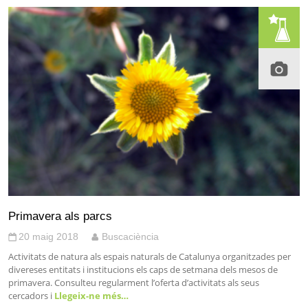
Primavera als parcs
20 maig 2018
Buscaciència
Activitats de natura als espais naturals de Catalunya organitzades per
divereses entitats i institucions els caps de setmana dels mesos de
primavera. Consulteu regularment l’oferta d’activitats als seus
cercadors i
Llegeix-ne més…