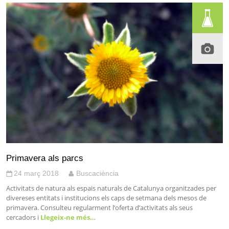
Primavera als parcs
24 març 2018
Buscaciència
Activitats de natura als espais naturals de Catalunya organitzades per
divereses entitats i institucions els caps de setmana dels mesos de
primavera. Consulteu regularment l’oferta d’activitats als seus
cercadors i
Llegeix-ne més…