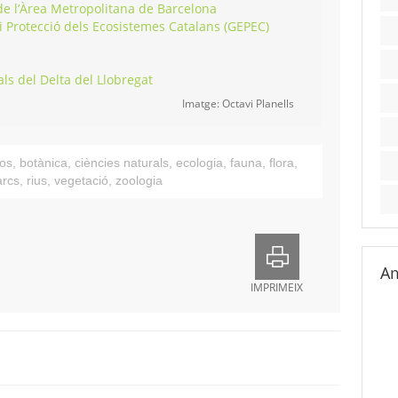
 de l’Àrea Metropolitana de Barcelona
 i Protecció dels Ecosistemes Catalans (GEPEC)
als del Delta del Llobregat
Imatge: Octavi Planells
os
,
botànica
,
ciències naturals
,
ecologia
,
fauna
,
flora
,
arcs
,
rius
,
vegetació
,
zoologia
Am
IMPRIMEIX