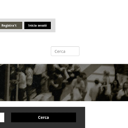
Registra't
Inicia sessió
Cerca