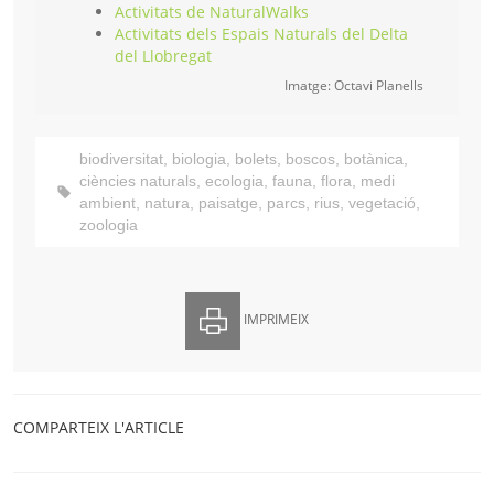
Activitats de NaturalWalks
Activitats dels Espais Naturals del Delta
del Llobregat
Imatge: Octavi Planells
biodiversitat
,
biologia
,
bolets
,
boscos
,
botànica
,
ciències naturals
,
ecologia
,
fauna
,
flora
,
medi
ambient
,
natura
,
paisatge
,
parcs
,
rius
,
vegetació
,
zoologia
IMPRIMEIX
COMPARTEIX L'ARTICLE