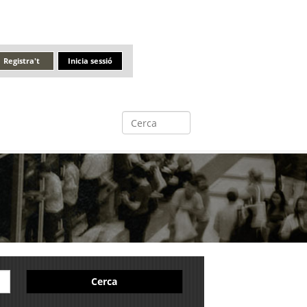
Registra't
Inicia sessió
Cerca