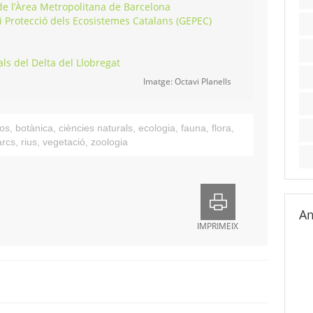
 de l’Àrea Metropolitana de Barcelona
 i Protecció dels Ecosistemes Catalans (GEPEC)
als del Delta del Llobregat
Imatge: Octavi Planells
os
,
botànica
,
ciències naturals
,
ecologia
,
fauna
,
flora
,
arcs
,
rius
,
vegetació
,
zoologia
Am
IMPRIMEIX