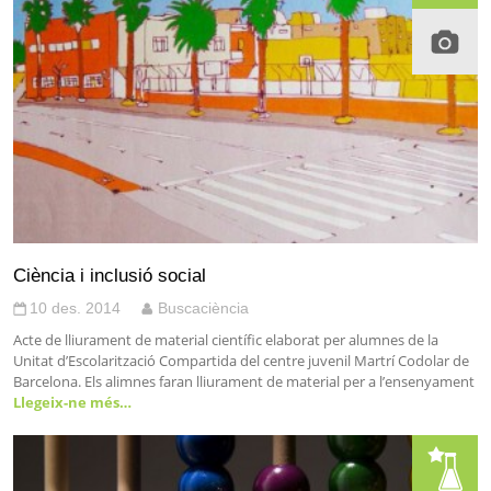
Ciència i inclusió social
10 des. 2014
Buscaciència
Acte de lliurament de material científic elaborat per alumnes de la
Unitat d’Escolarització Compartida del centre juvenil Martrí Codolar de
Barcelona. Els alimnes faran lliurament de material per a l’ensenyament
Llegeix-ne més…