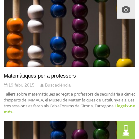
Matemàtiques per a professors
19 febr. 2015
Buscaciència
Tallers sobre matemàtiques adreçat a professors de secundària a càrrec
d’experts del MMACA, el Museu de Matemàtiques de Catalunya als. Les
tres sessions es faran als CaixaForums de Girona, Tarragona
Llegeix-ne
més…