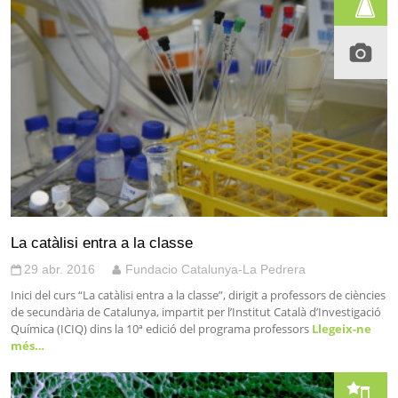
La catàlisi entra a la classe
29 abr. 2016
Fundacio Catalunya-La Pedrera
Inici del curs “La catàlisi entra a la classe”, dirigit a professors de ciències
de secundària de Catalunya, impartit per l’Institut Català d’Investigació
Química (ICIQ) dins la 10ª edició del programa professors
Llegeix-ne
més…