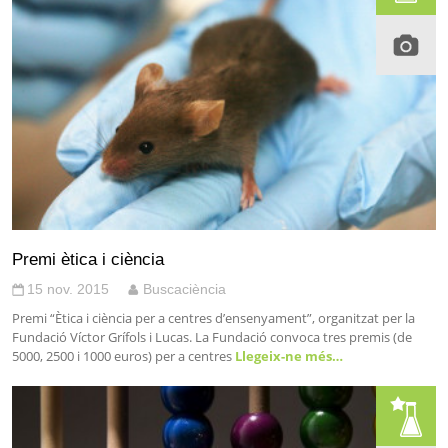
Premi ètica i ciència
15 nov. 2015
Buscaciència
Premi “Ètica i ciència per a centres d’ensenyament”, organitzat per la
Fundació Víctor Grífols i Lucas. La Fundació convoca tres premis (de
5000, 2500 i 1000 euros) per a centres
Llegeix-ne més…