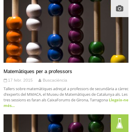
Matemàtiques per a professors
17 febr. 2015
Buscaciència
Tallers sobre matemàtiques adreçat a professors de secundària a càrrec
d’experts del MMACA, el Museu de Matemàtiques de Catalunya als. Les
tres sessions es faran als CaixaForums de Girona, Tarragona
Llegeix-ne
més…