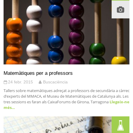
Matemàtiques per a professors
24 febr. 2015
Buscaciència
Tallers sobre matemàtiques adreçat a professors de secundària a càrrec
d’experts del MMACA, el Museu de Matemàtiques de Catalunya als. Les
tres sessions es faran als CaixaForums de Girona, Tarragona
Llegeix-ne
més…