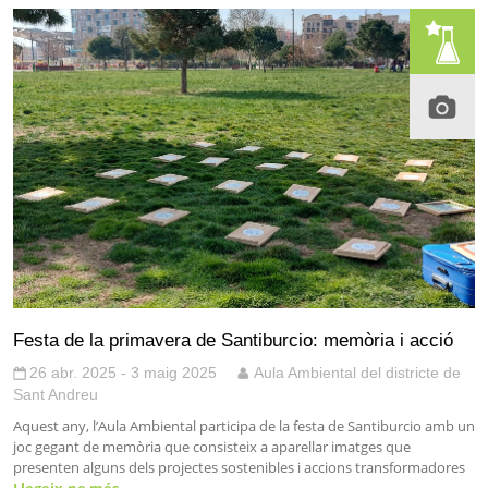
Festa de la primavera de Santiburcio: memòria i acció
26 abr. 2025 - 3 maig 2025
Aula Ambiental del districte de
Sant Andreu
Aquest any, l’Aula Ambiental participa de la festa de Santiburcio amb un
joc gegant de memòria que consisteix a aparellar imatges que
presenten alguns dels projectes sostenibles i accions transformadores