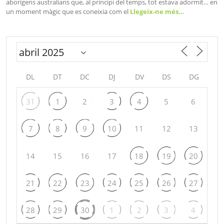
aborígens australians que, al principi del temps, tot estava adormit… en
un moment màgic que es coneixia com el
Llegeix-ne més…
DL
DT
DC
DJ
DV
DS
DG
31
1
2
3
4
5
6
7
8
9
10
11
12
13
14
15
16
17
18
19
20
21
22
23
24
25
26
27
28
29
30
1
2
3
4