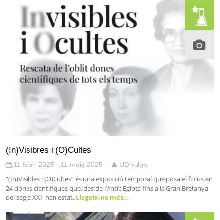
(In)Visibres i (O)Cultes
11 febr. 2025 - 11 maig 2025
UDivulga
“(In)Visibles i (O)Cultes” és una exposició temporal que posa el focus en
24 dones científiques que, des de l’Antic Egipte fins a la Gran Bretanya
del segle XXI, han estat,
Llegeix-ne més…