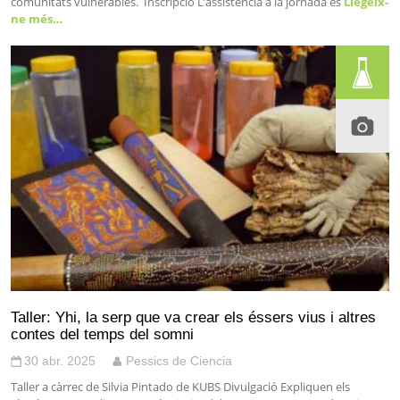
comunitats vulnerables. Inscripció L’assistència a la jornada és
Llegeix-
ne més…
Taller: Yhi, la serp que va crear els éssers vius i altres
contes del temps del somni
30 abr. 2025
Pessics de Ciencia
Taller a càrrec de Silvia Pintado de KUBS Divulgació Expliquen els