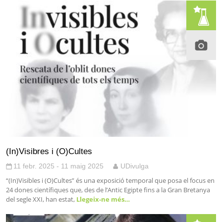
(In)Visibres i (O)Cultes
11 febr. 2025 - 11 maig 2025
UDivulga
“(In)Visibles i (O)Cultes” és una exposició temporal que posa el focus en
24 dones científiques que, des de l’Antic Egipte fins a la Gran Bretanya
del segle XXI, han estat,
Llegeix-ne més…