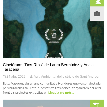
Cinefòrum: “Dos Ríos” de Laura Bermúdez y Anais
Taracena
24 abr. 2025
Aula Ambiental del districte de Sant Andreu
Betty Vásquez, viu en una comunitat a Hondures que va ser afectada
pels huracans Eta i Lota, al costat d’altres dones, s’organitzen per a fer
front als projectes extractius en
Llegeix-ne més…