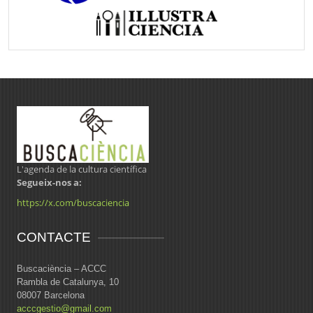
L'agenda de la cultura científica
Segueix-nos a:
https://x.com/buscaciencia
CONTACTE
Buscaciència – ACCC
Rambla de Catalunya, 10
08007 Barcelona
acccgestio@gmail.com