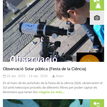
Observació Solar pública (Festa de la Ciència)
18 abr. 2025 - 19 abr. 2026
Aster
En el marc de les activitats de la Festa de la ciència 2026, observarem el
Sol amb telescopis proveïts de diferents filtres per poder captar els
fenòmens que tenen lloc
Llegeix-ne més…