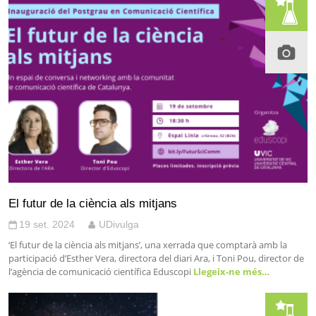
El futur de la ciència als mitjans
19 set. 2024
UDivulga
‘El futur de la ciència als mitjans’, una xerrada que comptarà amb la
participació d’Esther Vera, directora del diari Ara, i Toni Pou, director de
l’agència de comunicació científica Eduscopi
Llegeix-ne més…