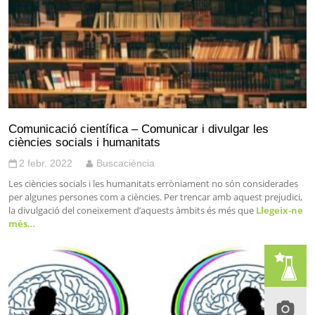
Comunicació científica – Comunicar i divulgar les
ciències socials i humanitats
2 febr. 2022
Buscaciència
Les ciències socials i les humanitats erròniament no són considerades
per algunes persones com a ciències. Per trencar amb aquest prejudici,
la divulgació del coneixement d’aquests àmbits és més que
Llegeix-ne
més…