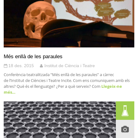
Més enllà de les paraules
18 des. 2015
Institut de Ciència i Teatre
Conferència teatralitzada “Més enllà de les paraules” a càrrec
de l’Institut de Ciències i Teatre Incite. Com ens comuniquem amb els
altres? Què és el llenguatge? ¿Per a què serveix? Com
Llegeix-ne
més…