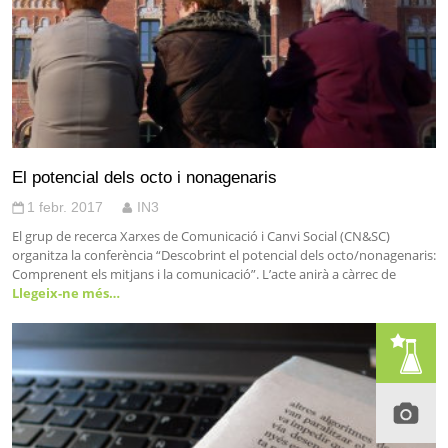
El potencial dels octo i nonagenaris
1 febr. 2017
IN3
El grup de recerca Xarxes de Comunicació i Canvi Social (CN&SC)
organitza la conferència “Descobrint el potencial dels octo/nonagenaris:
Comprenent els mitjans i la comunicació”. L’acte anirà a càrrec de
Llegeix-ne més…