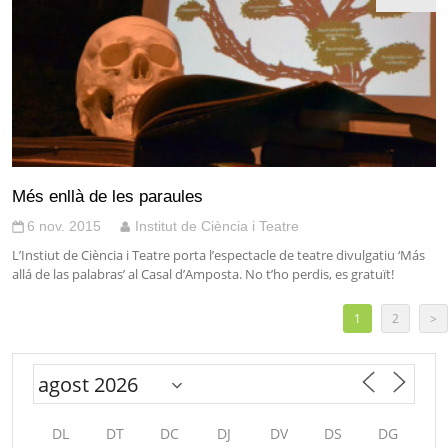
Més enllà de les paraules
6 nov. 2015
Institut de Ciència i Teatre
L’Instiut de Ciència i Teatre porta l’espectacle de teatre divulgatiu ‘Más
allá de las palabras’ al Casal d’Amposta. No t’ho perdis, es gratuït!
1
2
>
DL
DT
DC
DJ
DV
DS
DG