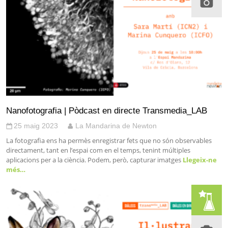
Nanofotografia | Pòdcast en directe Transmedia_LAB
25 maig 2023
La Mandarina de Newton
La fotografia ens ha permès enregistrar fets que no són observables
directament, tant en l’espai com en el temps, tenint múltiples
aplicacions per a la ciència. Podem, però, capturar imatges
Llegeix-ne
més…