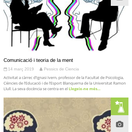
Comunicació i teoria de la ment
14 març 2019
Pessics de Ciencia
Activitat a càrrec d’Ignasi Ivern, professor de la Facultat de Psicologia,
Ciències de l’Educació i de l’Esport Blanquerna de la Universitat Ramon
Llull. La seva docència se centra en el
Llegeix-ne més…