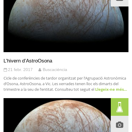
L’hivern d’AstroOsona
21 febr. 2017
Buscaciència
Cicle de conferències de tardor organitzat per l’Agrupació Astronòmica
d’Osona, AstroOsona, a Vic. Les xerrades tenen lloc els dimarts del
trimestre a la seu de l’entitat. Consulteu tot seguit el
Llegeix-ne més…