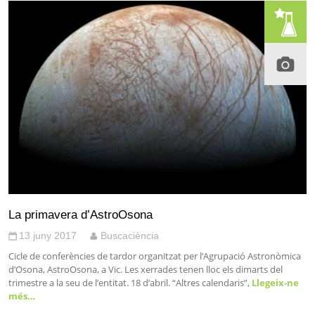
La primavera d’AstroOsona
13 juny 2017
Buscaciència
Cicle de conferències de tardor organitzat per l’Agrupació Astronòmica
d’Osona, AstroOsona, a Vic. Les xerrades tenen lloc els dimarts del
trimestre a la seu de l’entitat. 18 d’abril. “Altres calendaris”,
Llegeix-ne
més…