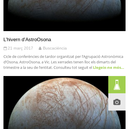
L’hivern d’AstroOsona
21 març 2017
Buscaciència
Cicle de conferències de tardor organitzat per l’Agrupació Astronòmica
d’Osona, AstroOsona, a Vic. Les xerrades tenen lloc els dimarts del
trimestre a la seu de l’entitat. Consulteu tot seguit el
Llegeix-ne més…