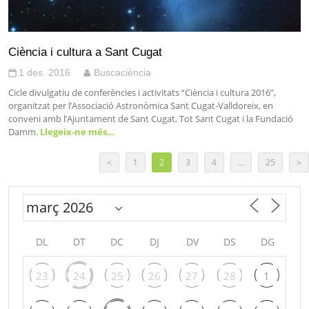
Ciència i cultura a Sant Cugat
1 des. 2016
Buscaciència
Cicle divulgatiu de conferències i activitats “Ciència i cultura 2016”,
organitzat per l’Associació Astronòmica Sant Cugat-Valldoreix, en
conveni amb l’Ajuntament de Sant Cugat, Tot Sant Cugat i la Fundació
Damm.
Llegeix-ne més…
<
1
2
3
4
…
25
>
DL
DT
DC
DJ
DV
DS
DG
23
24
25
26
27
28
1