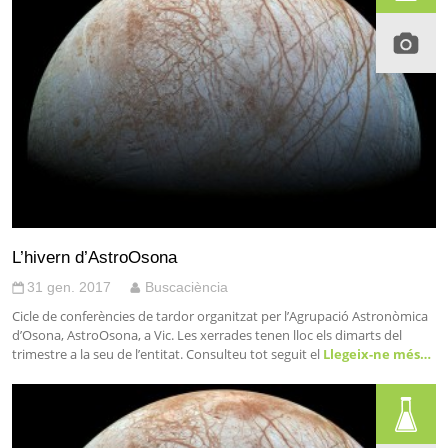
L’hivern d’AstroOsona
31 gen. 2017
Buscaciència
Cicle de conferències de tardor organitzat per l’Agrupació Astronòmica
d’Osona, AstroOsona, a Vic. Les xerrades tenen lloc els dimarts del
trimestre a la seu de l’entitat. Consulteu tot seguit el
Llegeix-ne més…