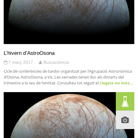
L’hivern d’AstroOsona
7 març 2017
Buscaciència
Cicle de conferències de tardor organitzat per l’Agrupació Astronòmica
d’Osona, AstroOsona, a Vic. Les xerrades tenen lloc els dimarts del
trimestre a la seu de l’entitat. Consulteu tot seguit el
Llegeix-ne més…