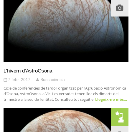
L’hivern d’AstroOsona
7 febr. 2017
Buscaciència
Cicle de conferències de tardor organitzat per l’Agrupació Astronòmica
d’Osona, AstroOsona, a Vic. Les xerrades tenen lloc els dimarts del
trimestre a la seu de l’entitat. Consulteu tot seguit el
Llegeix-ne més…