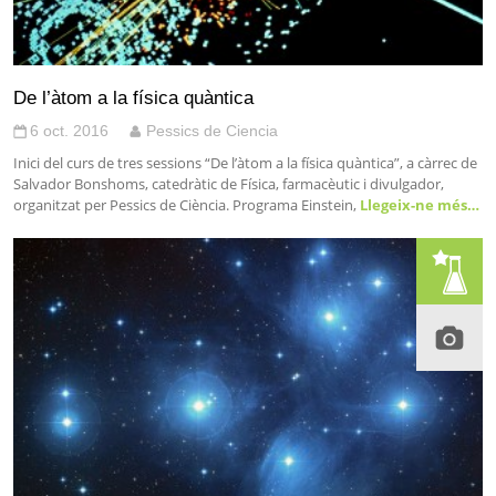
De l’àtom a la física quàntica
6 oct. 2016
Pessics de Ciencia
Inici del curs de tres sessions “De l’àtom a la física quàntica”, a càrrec de
Salvador Bonshoms, catedràtic de Física, farmacèutic i divulgador,
organitzat per Pessics de Ciència. Programa Einstein,
Llegeix-ne més…