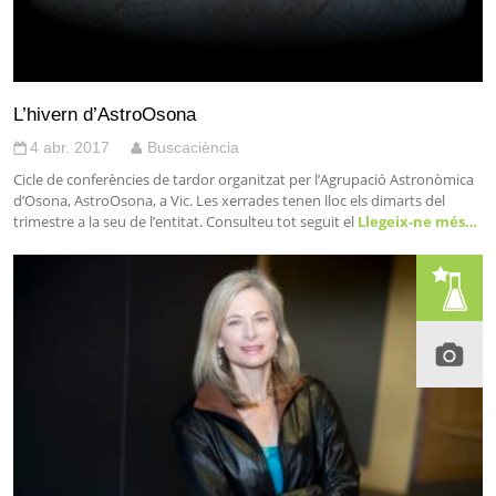
L’hivern d’AstroOsona
4 abr. 2017
Buscaciència
Cicle de conferències de tardor organitzat per l’Agrupació Astronòmica
d’Osona, AstroOsona, a Vic. Les xerrades tenen lloc els dimarts del
trimestre a la seu de l’entitat. Consulteu tot seguit el
Llegeix-ne més…