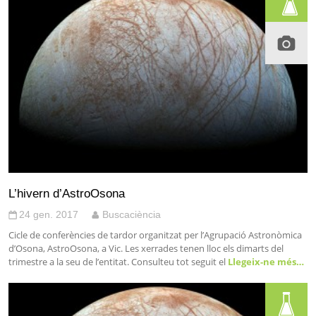
L’hivern d’AstroOsona
24 gen. 2017
Buscaciència
Cicle de conferències de tardor organitzat per l’Agrupació Astronòmica
d’Osona, AstroOsona, a Vic. Les xerrades tenen lloc els dimarts del
trimestre a la seu de l’entitat. Consulteu tot seguit el
Llegeix-ne més…