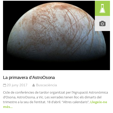
La primavera d’AstroOsona
20 juny 2017
Buscaciència
Cicle de conferències de tardor organitzat per l’Agrupació Astronòmica
d’Osona, AstroOsona, a Vic. Les xerrades tenen lloc els dimarts del
trimestre a la seu de l’entitat. 18 d’abril. “Altres calendaris”,
Llegeix-ne
més…