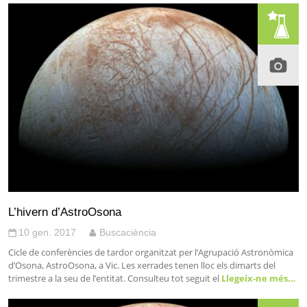
L’hivern d’AstroOsona
10 gen. 2017
Buscaciència
Cicle de conferències de tardor organitzat per l’Agrupació Astronòmica
d’Osona, AstroOsona, a Vic. Les xerrades tenen lloc els dimarts del
trimestre a la seu de l’entitat. Consulteu tot seguit el
Llegeix-ne més…