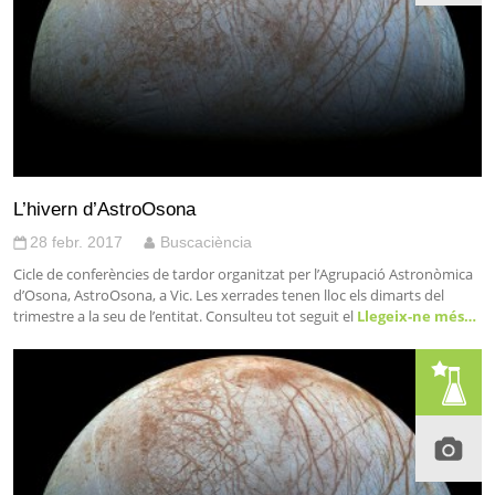
L’hivern d’AstroOsona
28 febr. 2017
Buscaciència
Cicle de conferències de tardor organitzat per l’Agrupació Astronòmica
d’Osona, AstroOsona, a Vic. Les xerrades tenen lloc els dimarts del
trimestre a la seu de l’entitat. Consulteu tot seguit el
Llegeix-ne més…