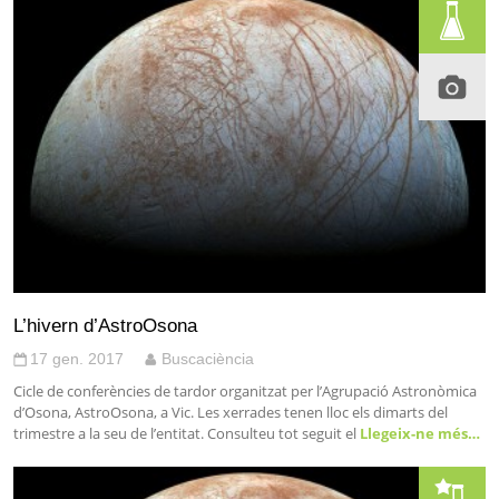
L’hivern d’AstroOsona
17 gen. 2017
Buscaciència
Cicle de conferències de tardor organitzat per l’Agrupació Astronòmica
d’Osona, AstroOsona, a Vic. Les xerrades tenen lloc els dimarts del
trimestre a la seu de l’entitat. Consulteu tot seguit el
Llegeix-ne més…