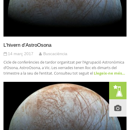
L’hivern d’AstroOsona
14 març 2017
Buscaciència
Cicle de conferències de tardor organitzat per l’Agrupació Astronòmica
d’Osona, AstroOsona, a Vic. Les xerrades tenen lloc els dimarts del
trimestre a la seu de l’entitat. Consulteu tot seguit el
Llegeix-ne més…