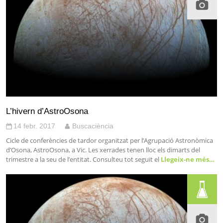
L’hivern d’AstroOsona
14 febr. 2017
Buscaciència
Cicle de conferències de tardor organitzat per l’Agrupació Astronòmica
d’Osona, AstroOsona, a Vic. Les xerrades tenen lloc els dimarts del
trimestre a la seu de l’entitat. Consulteu tot seguit el
Llegeix-ne més…