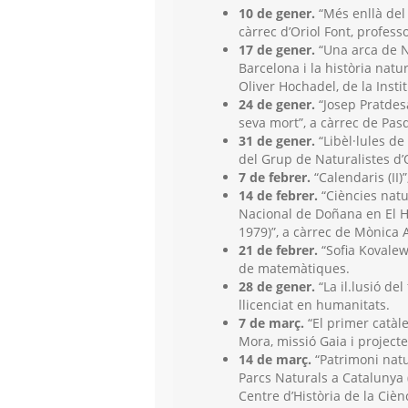
10 de gener.
“Més enllà del 
càrrec d’Oriol Font, professo
17 de gener.
“Una arca de No
Barcelona i la història natu
Oliver Hochadel, de la Instit
24 de gener.
“Josep Pratdes
seva mort”, a càrrec de Pasq
31 de gener.
“Libèl·lules de
del Grup de Naturalistes d
7 de febrer.
“Calendaris (II)
14 de febrer.
“Ciències natu
Nacional de Doñana en El Ho
1979)”, a càrrec de Mònica A
21 de febrer.
“Sofia Kovalew
de matemàtiques.
28 de gener.
“La il.lusió del
llicenciat en humanitats.
7 de març.
“El primer catàle
Mora, missió Gaia i projecte
14 de març.
“Patrimoni natu
Parcs Naturals a Catalunya (
Centre d’Història de la Cièn