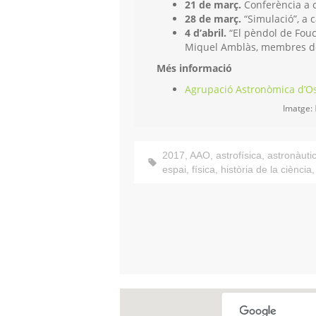
21 de març.
Conferència a c
28 de març.
“Simulació”, a c
4 d’abril.
“El pèndol de Fouca
Miquel Amblàs, membres de
Més informació
Agrupació Astronòmica d’O
Imatge:
2017
,
AAO
,
astrofísica
,
astronàuti
espai
,
física
,
història de la ciència