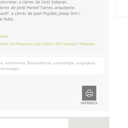
oncretar, a càrrec de Lluís Solanas.
àrrec de Jordi Portell Torres, arquitecte.
ult”, a càrrec de Joan Pujolàs, Josep Orri i
 l’AAO.
sona
NASA / Jet Propulsion Lab-Caltech / SETI Institute / Wikipedia
ca
,
astronomia
,
Buscaciència
,
cosmologia
,
enginyeria
,
,
tecnologia
IMPRIMEIX