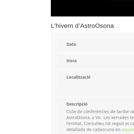
L’hivern d’AstroOsona
Data
Hora
Localització
Descripció
Cicle de conferències de tardor o
AstroOsona, a Vic. Les xerrades te
l’entitat. Consulteu tot seguit el
detallada de cadascuna en
aques