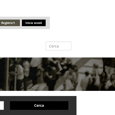
Registra't
Inicia sessió
Cerca