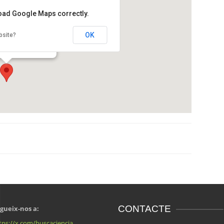
load Google Maps correctly.
stronòmica d’Osona
OK
bsite?
 Xifré, 1-3
CONTACTE
gueix-nos a:
tps://x.com/buscaciencia