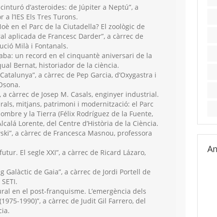
cinturó d’asteroides: de Júpiter a Neptú”, a
r a l’IES Els Tres Turons.
è en el Parc de la Ciutadella? El zoològic de
ral aplicada de Francesc Darder”, a càrrec de
ució Milà i Fontanals.
aba: un record en el cinquantè aniversari de la
ual Bernat, historiador de la ciència.
 Catalunya”, a càrrec de Pep Garcia, d’Oxygastra i
’Osona.
”, a càrrec de Josep M. Casals, enginyer industrial.
rals, mitjans, patrimoni i modernització: el Parc
mbre y la Tierra (Félix Rodríguez de la Fuente,
lcalá Lorente, del Centre d’Història de la Ciència.
ski”, a càrrec de Francesca Masnou, professora
Am
 futur. El segle XXI”, a càrrec de Ricard Lázaro,
g Galàctic de Gaia”, a càrrec de Jordi Portell de
 SETI.
ral en el post-franquisme. L’emergència dels
1975-1990)”, a càrrec de Judit Gil Farrero, del
cia.