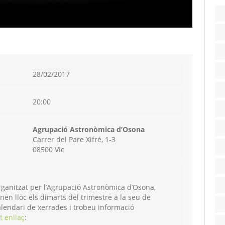
28/02/2017
20:00
Agrupació Astronòmica d’Osona
Carrer del Pare Xifré, 1-3
08500 Vic
rganitzat per l’Agrupació Astronòmica d’Osona,
nen lloc els dimarts del trimestre a la seu de
 calendari de xerrades i trobeu informació
t enllaç
: