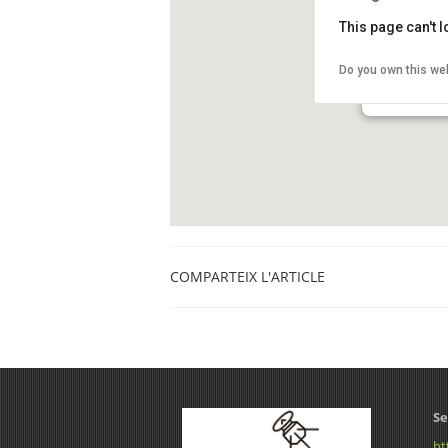
This page can't 
Agrupació A
Do you own this we
Carrer del Pare
Vic
COMPARTEIX L'ARTICLE
Se
ht