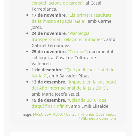
constel·lacions de tardor”
, al Casal
Torreblanca.
17 de novembre.
“Els primers resultats
de la missió espacial Gaia”
, amb Carme
Jordi.
24 de novembre.
“Psicologia
transpersonal i relacions humanes”
, amb
Gabriel Fernández.
25 de novembre.
“Cosmos”
, documental i
col·loqui, al Casal de Cultura de
Valldoreix.
1 de desembre.
“Què podia ser l’estel de
Nadal?”
, amb Salvador Ribas.
13 de desembre.
“Impacto en la sociedad
del Año Internacional de la Luz 2015”
,
amb María Josefa Yzuel.
15 de desembre.
“Colenda 2016: des
d’aquí fins l’infinit”
, amb Emili Elizalde.
Imatge:
NASA, ESA, AURA / Caltech, Palomar Observatory
/ Wikimedia Commons