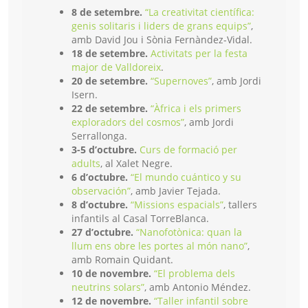
8 de setembre.
“La creativitat científica:
genis solitaris i liders de grans equips”
,
amb David Jou i Sònia Fernàndez-Vidal.
18 de setembre.
Activitats per la festa
major de Valldoreix
.
20 de setembre.
“Supernoves”
, amb Jordi
Isern.
22 de setembre.
“Àfrica i els primers
exploradors del cosmos”
, amb Jordi
Serrallonga.
3-5 d’octubre.
Curs de formació per
adults
, al Xalet Negre.
6 d’octubre.
“El mundo cuántico y su
observación”
, amb Javier Tejada.
8 d’octubre.
“Missions espacials”
, tallers
infantils al Casal TorreBlanca.
27 d’octubre.
“Nanofotònica: quan la
llum ens obre les portes al món nano”
,
amb Romain Quidant.
10 de novembre.
“El problema dels
neutrins solars”
, amb Antonio Méndez.
12 de novembre.
“Taller infantil sobre