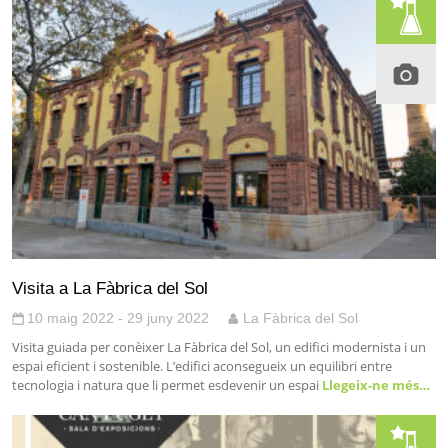
Visita a La Fàbrica del Sol
10 maig 2022 - 29 juny 2022
La Fàbrica del Sol
Visita guiada per conèixer La Fàbrica del Sol, un edifici modernista i un
espai eficient i sostenible. L’edifici aconsegueix un equilibri entre
tecnologia i natura que li permet esdevenir un espai
Llegeix-ne més…