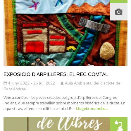
EXPOSICIÓ D’ARPILLERES: EL REC COMTAL
4 juny 2022 - 26 jul. 2022
Aula Ambiental del districte de
Sant Andreu
Vine a conèixer les peces creades pel grup d’arpilleres del Congrés-
Indians, que sempre treballen sobre moments històrics de la ciutat. En
aquest cas, el tema escollit ha estat el Rec
Llegeix-ne més…