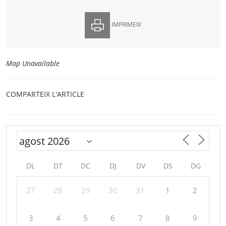
IMPRIMEIX
Map Unavailable
COMPARTEIX L'ARTICLE
DL
DT
DC
DJ
DV
DS
DG
27
28
29
30
31
1
2
3
4
5
6
7
8
9