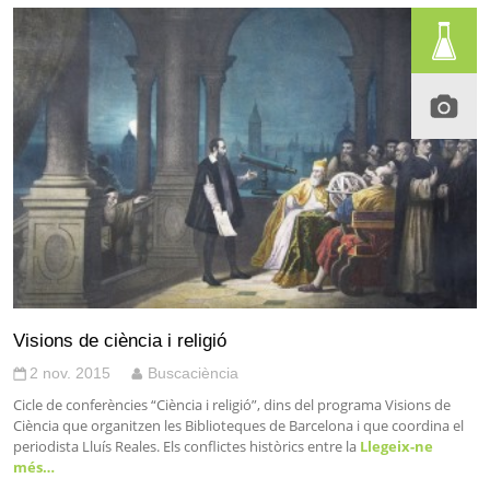
Visions de ciència i religió
2 nov. 2015
Buscaciència
Cicle de conferències “Ciència i religió”, dins del programa Visions de
Ciència que organitzen les Biblioteques de Barcelona i que coordina el
periodista Lluís Reales. Els conflictes històrics entre la
Llegeix-ne
més…