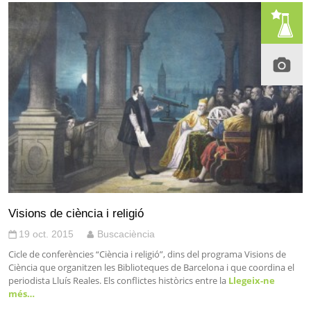
Visions de ciència i religió
19 oct. 2015
Buscaciència
Cicle de conferències “Ciència i religió”, dins del programa Visions de
Ciència que organitzen les Biblioteques de Barcelona i que coordina el
periodista Lluís Reales. Els conflictes històrics entre la
Llegeix-ne
més…