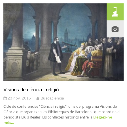
Visions de ciència i religió
23 nov. 2015
Buscaciència
Cicle de conferències “Ciència i religió”, dins del programa Visions de
Ciència que organitzen les Biblioteques de Barcelona i que coordina el
periodista Lluís Reales. Els conflictes històrics entre la
Llegeix-ne
més…