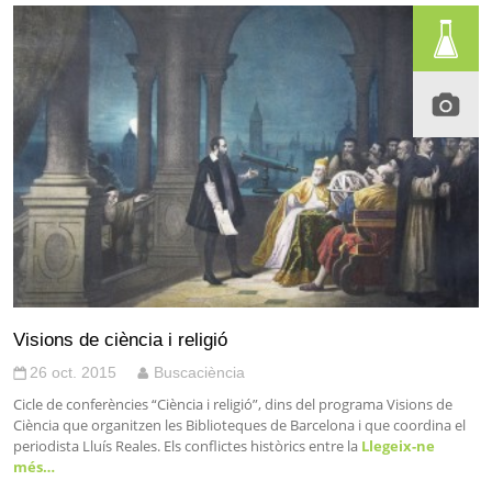
Visions de ciència i religió
26 oct. 2015
Buscaciència
Cicle de conferències “Ciència i religió”, dins del programa Visions de
Ciència que organitzen les Biblioteques de Barcelona i que coordina el
periodista Lluís Reales. Els conflictes històrics entre la
Llegeix-ne
més…