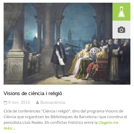
Visions de ciència i religió
9 nov. 2015
Buscaciència
Cicle de conferències “Ciència i religió”, dins del programa Visions de
Ciència que organitzen les Biblioteques de Barcelona i que coordina el
periodista Lluís Reales. Els conflictes històrics entre la
Llegeix-ne
més…