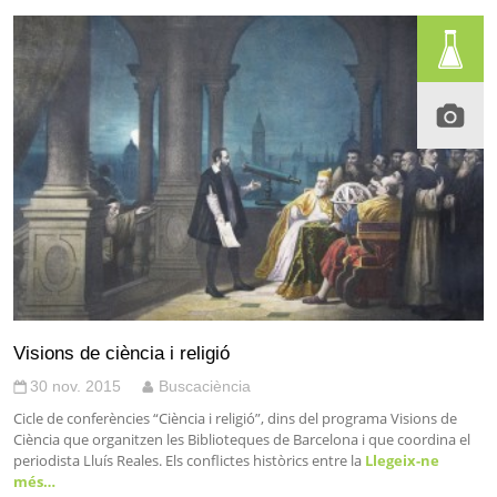
Visions de ciència i religió
30 nov. 2015
Buscaciència
Cicle de conferències “Ciència i religió”, dins del programa Visions de
Ciència que organitzen les Biblioteques de Barcelona i que coordina el
periodista Lluís Reales. Els conflictes històrics entre la
Llegeix-ne
més…