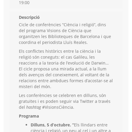
19:00
Descripció
Cicle de conferències “Ciència i religió”, dins
del programa Visions de Ciència que
organitzen les Biblioteques de Barcelona i que
coordina el periodista Lluís Reales.
Els conflictes històrics entre la ciència i la
religió són coneguts: el cas Galileu, les
reaccions a la teoria de l’evolució de Darwin…
El cicle proposa una mirada actual, a la llum
dels avenços del coneixement, al voltant de la
relacions entre ambdues formes d’acostar-se al
misteri del món.
Les conferències se celebren en dilluns, són
gratuïtes i es poden seguir via Twitter a través
del
hashtag
#VisionsCiència.
Programa
Dilluns, 5 d’octubre. “
Els llindars entre
ciència i religió, un peu al cel i un altre a