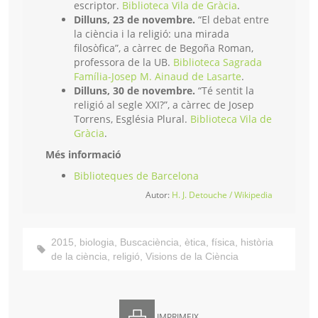
escriptor.
Biblioteca Vila de Gràcia
.
Dilluns, 23 de novembre.
“El debat entre
la ciència i la religió: una mirada
filosòfica”, a càrrec de Begoña Roman,
professora de la UB.
Biblioteca Sagrada
Família-Josep M. Ainaud de Lasarte
.
Dilluns, 30 de novembre.
“Té sentit la
religió al segle XXI?”, a càrrec de Josep
Torrens, Església Plural.
Biblioteca Vila de
Gràcia
.
Més informació
Biblioteques de Barcelona
Autor:
H. J. Detouche / Wikipedia
2015
,
biologia
,
Buscaciència
,
ètica
,
física
,
història
de la ciència
,
religió
,
Visions de la Ciència
IMPRIMEIX