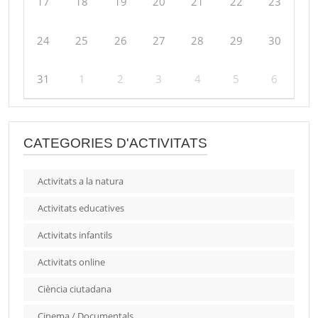
17
18
19
20
21
22
23
24
25
26
27
28
29
30
31
1
2
3
4
5
6
CATEGORIES D'ACTIVITATS
Activitats a la natura
Activitats educatives
Activitats infantils
Activitats online
Ciència ciutadana
Cinema / Documentals