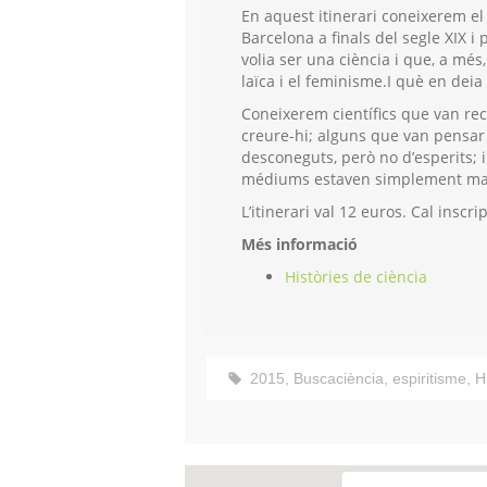
En aquest itinerari coneixerem el
Barcelona a finals del segle XIX i 
volia ser una ciència i que, a mé
laïca i el feminisme.I què en deia 
Coneixerem científics que van reco
creure-hi; alguns que van pensa
desconeguts, però no d’esperits; 
médiums estaven simplement malal
L’itinerari val 12 euros. Cal insc
Més informació
Històries de ciència
2015
,
Buscaciència
,
espiritisme
,
H