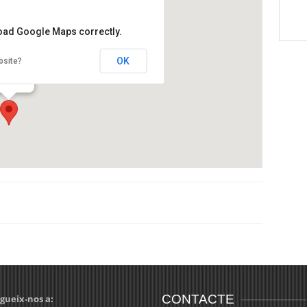
load Google Maps correctly.
aça Reial
OK
bsite?
aça Reial
rcelona
CONTACTE
gueix-nos a: