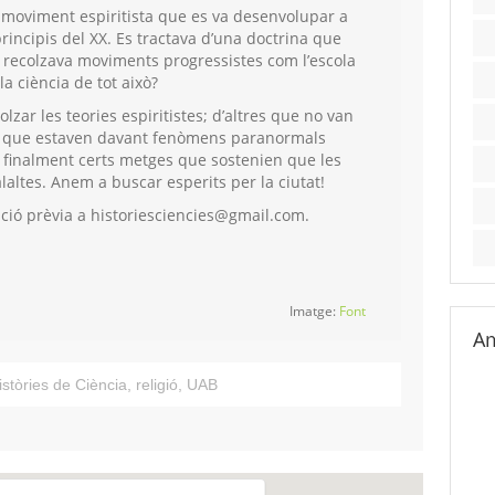
 moviment espiritista que es va desenvolupar a
principis del XX. Es tractava d’una doctrina que
s, recolzava moviments progressistes com l’escola
la ciència de tot això?
lzar les teories espiritistes; d’altres que no van
r que estaven davant fenòmens paranormals
i finalment certs metges que sostenien que les
tes. Anem a buscar esperits per la ciutat!
ripció prèvia a historiesciencies@gmail.com.
Imatge:
Font
Am
istòries de Ciència
,
religió
,
UAB