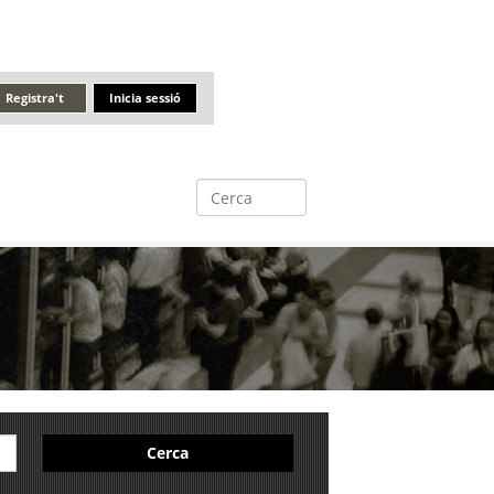
Registra't
Inicia sessió
Cerca