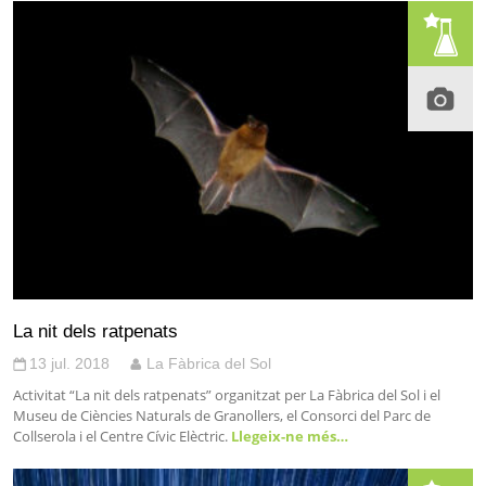
La nit dels ratpenats
13 jul. 2018
La Fàbrica del Sol
Activitat “La nit dels ratpenats” organitzat per La Fàbrica del Sol i el
Museu de Ciències Naturals de Granollers, el Consorci del Parc de
Collserola i el Centre Cívic Elèctric.
Llegeix-ne més…