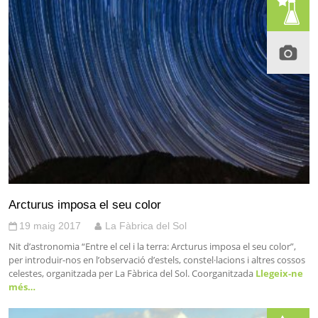
Arcturus imposa el seu color
19 maig 2017
La Fàbrica del Sol
Nit d’astronomia “Entre el cel i la terra: Arcturus imposa el seu color”,
per introduir-nos en l’observació d’estels, constel·lacions i altres cossos
celestes, organitzada per La Fàbrica del Sol. Coorganitzada
Llegeix-ne
més…