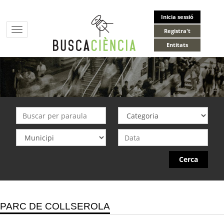
Inicia sessió
Toggle
Registra't
navigation
Entitats
Cerca
PARC DE COLLSEROLA