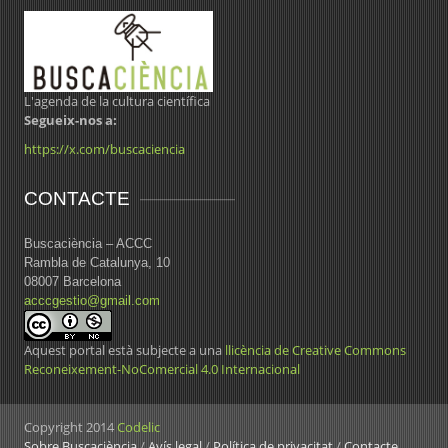
L'agenda de la cultura científica
Segueix-nos a:
https://x.com/buscaciencia
CONTACTE
Buscaciència – ACCC
Rambla de Catalunya, 10
08007 Barcelona
acccgestio@gmail.com
Aquest portal està subjecte a una
llicència de Creative Commons
Reconeixement-NoComercial 4.0 Internacional
Copyright 2014
Codelic
Sobre Buscaciència
/
Avís legal
/
Política de privacitat
/
Contacte