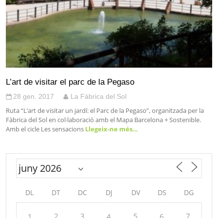
L’art de visitar el parc de la Pegaso
28 gen. 2017
La Fàbrica del Sol
Ruta “L’art de visitar un jardí: el Parc de la Pegaso”, organitzada per la
Fàbrica del Sol en col·laboració amb el Mapa Barcelona + Sostenible.
Amb el cicle Les sensacions
Llegeix-ne més…
DL
DT
DC
DJ
DV
DS
DG
2
3
5
7
1
4
6