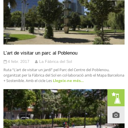
L’art de visitar un parc al Poblenou
4 febr. 2017
La Fàbrica del Sol
Ruta “L’art de visitar un jardí” pel Parc del Centre del Poblenou,
organitzat per la Fàbrica del Sol en col·laboració amb el Mapa Barcelona
+ Sostenible. Amb el cicle Les
Llegeix-ne més…