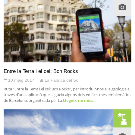
Entre la Terra i el cel: Bcn Rocks
10 maig 2017
La Fàbrica del Sol
Ruta “Entre la Terra i el cel: Bcn Rocks”, per introduir-nos a la geologia a
través d’una aplicació que segueix alguns dels edificis més emblemàtics
de Barcelona, organitzada per La
Llegeix-ne més…