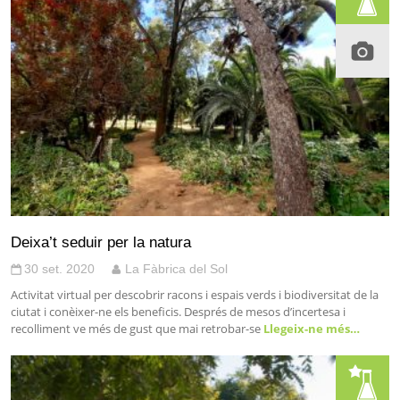
Deixa’t seduir per la natura
30 set. 2020
La Fàbrica del Sol
Activitat virtual per descobrir racons i espais verds i biodiversitat de la
ciutat i conèixer-ne els beneficis. Després de mesos d’incertesa i
recolliment ve més de gust que mai retrobar-se
Llegeix-ne més…