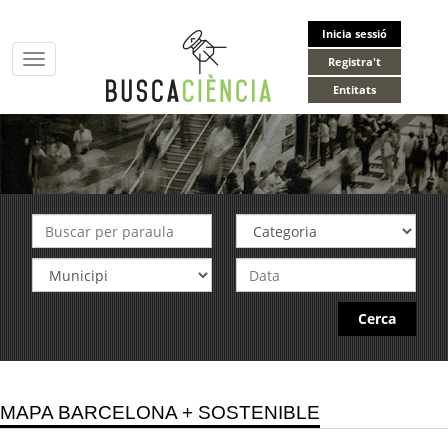
Inicia sessió
Toggle
Registra't
navigation
Entitats
Cerca
MAPA BARCELONA + SOSTENIBLE