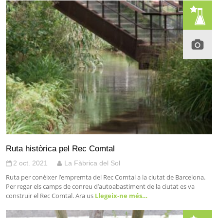
Ruta històrica pel Rec Comtal
2 oct. 2021
La Fàbrica del Sol
Ruta per conèixer l’empremta del Rec Comtal a la ciutat de Barcelona.
Per regar els camps de conreu d’autoabastiment de la ciutat es va
construir el Rec Comtal. Ara us
Llegeix-ne més…