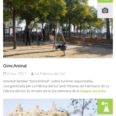
GimcAnimal
4 nov. 2017
La Fàbrica del Sol
Activitat familiar “GimcAnimal”, sobre turisme responsable,
coorganitzada per La Fàbrica del Sol amb l’Ateneu de Fabricació de La
Fàbrica del Sol. En el marc de la 22a Setmana de la
Llegeix-ne més…