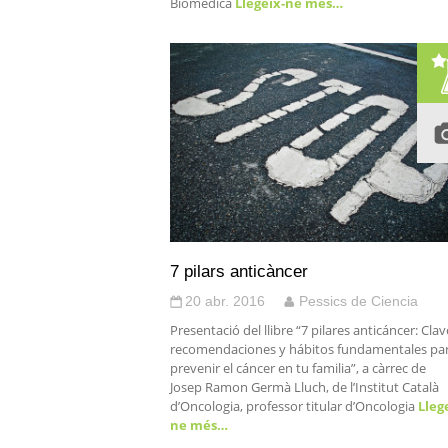
Biomèdica
Llegeix-ne més…
7 pilars anticàncer
20 abr. 2016
Pessics de Ciencia
Presentació del llibre “7 pilares anticáncer: Clav
recomendaciones y hábitos fundamentales pa
prevenir el cáncer en tu familia”, a càrrec de
Josep Ramon Germà Lluch, de l’Institut Català
d’Oncologia, professor titular d’Oncologia
Lleg
ne més…