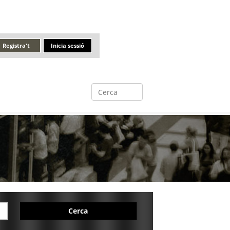
Registra't
Inicia sessió
Cerca