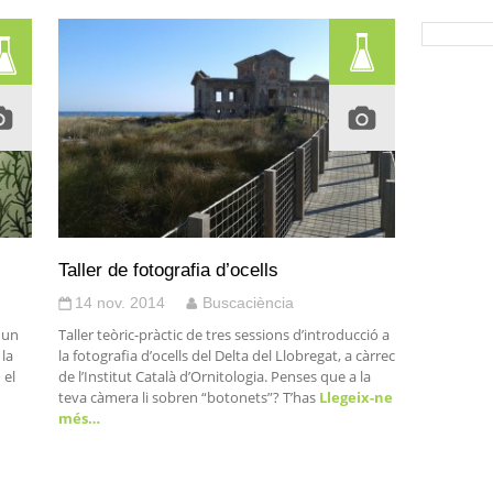
Taller de fotografia d’ocells
14 nov. 2014
Buscaciència
 un
Taller teòric-pràctic de tres sessions d’introducció a
 la
la fotografia d’ocells del Delta del Llobregat, a càrrec
 el
de l’Institut Català d’Ornitologia. Penses que a la
teva càmera li sobren “botonets”? T’has
Llegeix-ne
més…