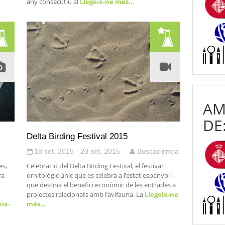
any consecutiu al
Llegeix-ne més…
AM
DE
Delta Birding Festival 2015
18 set. 2015 - 20 set. 2015
Buscaciència
es,
Celebració del Delta Birding Festival, el festival
ra
ornitològic únic que es celebra a l’estat espanyol i
que destina el benefici econòmic de les entrades a
projectes relacionats amb l’avifauna. La
Llegeix-ne
eix-
més…