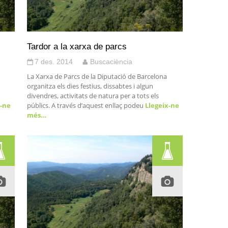
Tardor a la xarxa de parcs
7 des. 2014
Buscaciència
La Xarxa de Parcs de la Diputació de Barcelona
organitza els dies festius, dissabtes i algun
divendres, activitats de natura per a tots els
-ne
públics. A través d’aquest enllaç podeu
Llegeix-ne
més…