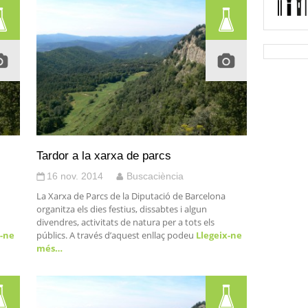
Tardor a la xarxa de parcs
16 nov. 2014
Buscaciència
La Xarxa de Parcs de la Diputació de Barcelona
organitza els dies festius, dissabtes i algun
divendres, activitats de natura per a tots els
-ne
públics. A través d’aquest enllaç podeu
Llegeix-ne
més…