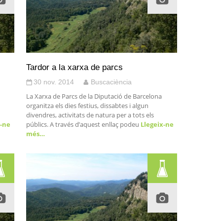
Tardor a la xarxa de parcs
30 nov. 2014
Buscaciència
La Xarxa de Parcs de la Diputació de Barcelona
organitza els dies festius, dissabtes i algun
divendres, activitats de natura per a tots els
-ne
públics. A través d’aquest enllaç podeu
Llegeix-ne
més…