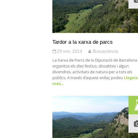
Tardor a la xarxa de parcs
29 nov. 2014
Buscaciència
La Xarxa de Parcs de la Diputació de Barcelona
organitza els dies festius, dissabtes i algun
divendres, activitats de natura per a tots els
públics. A través d’aquest enllaç podeu
Llegeix
més…