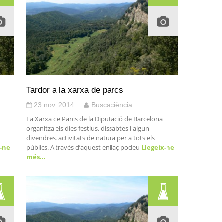
Tardor a la xarxa de parcs
23 nov. 2014
Buscaciència
La Xarxa de Parcs de la Diputació de Barcelona
organitza els dies festius, dissabtes i algun
divendres, activitats de natura per a tots els
-ne
públics. A través d’aquest enllaç podeu
Llegeix-ne
més…