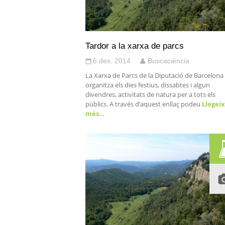
Tardor a la xarxa de parcs
6 des. 2014
Buscaciència
La Xarxa de Parcs de la Diputació de Barcelona
organitza els dies festius, dissabtes i algun
divendres, activitats de natura per a tots els
públics. A través d’aquest enllaç podeu
Llegeix
més…