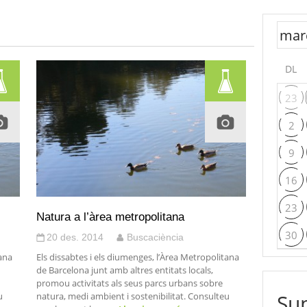
DL
23
2
9
16
23
Natura a l’àrea metropolitana
30
20 des. 2014
Buscaciència
tana
Els dissabtes i els diumenges, l’Àrea Metropolitana
de Barcelona junt amb altres entitats locals,
promou activitats als seus parcs urbans sobre
Sup
u
natura, medi ambient i sostenibilitat. Consulteu