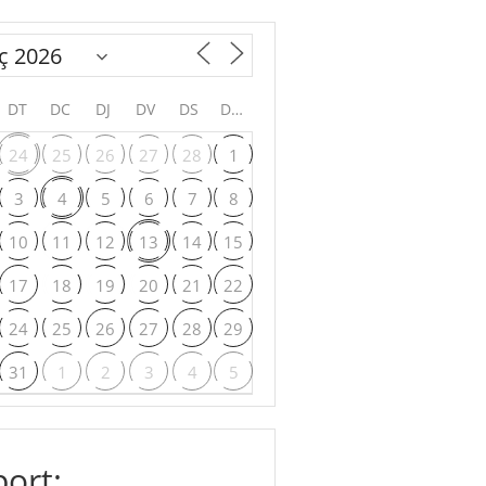
DT
DC
DJ
DV
DS
DG
24
25
26
27
28
1
3
4
5
6
7
8
10
11
12
13
14
15
17
18
19
20
21
22
24
25
26
27
28
29
31
1
2
3
4
5
ort: