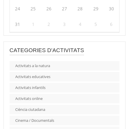
24
25
26
27
28
29
30
31
1
2
3
4
5
6
CATEGORIES D'ACTIVITATS
Activitats a la natura
Activitats educatives
Activitats infantils
Activitats online
Ciència ciutadana
Cinema / Documentals