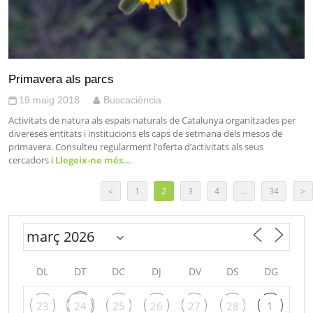
Primavera als parcs
19 maig 2018
Buscaciència
Activitats de natura als espais naturals de Catalunya organitzades per
divereses entitats i institucions els caps de setmana dels mesos de
primavera. Consulteu regularment l’oferta d’activitats als seus
cercadors i
Llegeix-ne més…
<
1
2
3
4
…
34
>
DL
DT
DC
DJ
DV
DS
DG
23
24
25
26
27
28
1