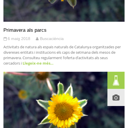
Primavera als parcs
6 maig 2018
Buscaciència
Activitats de natura als espais naturals de Catalunya organitzades per
divereses entitats i institucions els caps de setmana dels mesos de
primavera. Consulteu regularment l’oferta d’activitats als seus
cercadors i
Llegeix-ne més…