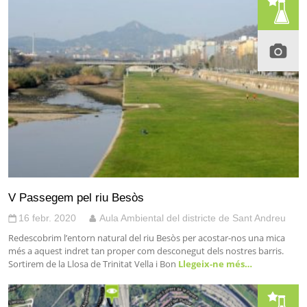
V Passegem pel riu Besòs
16 febr. 2020
Aula Ambiental del districte de Sant Andreu
Redescobrim l’entorn natural del riu Besòs per acostar-nos una mica
més a aquest indret tan proper com desconegut dels nostres barris.
Sortirem de la Llosa de Trinitat Vella i Bon
Llegeix-ne més…