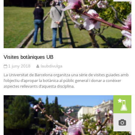
Visites botàniques UB
1 juny 2018
laubdivulga
La Universitat de Barcelona organitza una sèrie de visites guiades amb
l’objectiu d’apropar la botànica al públic general i donar a conèixer
aspectes rellevants d’aquesta disciplina.