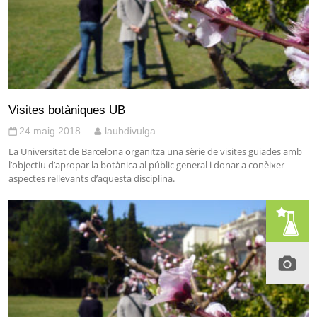
Visites botàniques UB
24 maig 2018
laubdivulga
La Universitat de Barcelona organitza una sèrie de visites guiades amb
l’objectiu d’apropar la botànica al públic general i donar a conèixer
aspectes rellevants d’aquesta disciplina.