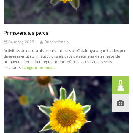
Primavera als parcs
24 març 2018
Buscaciència
Activitats de natura als espais naturals de Catalunya organitzades per
divereses entitats i institucions els caps de setmana dels mesos de
primavera. Consulteu regularment l’oferta d’activitats als seus
cercadors i
Llegeix-ne més…