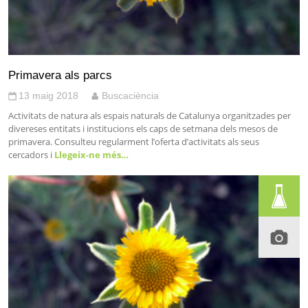
Primavera als parcs
13 maig 2018
Buscaciència
Activitats de natura als espais naturals de Catalunya organitzades per
divereses entitats i institucions els caps de setmana dels mesos de
primavera. Consulteu regularment l’oferta d’activitats als seus
cercadors i
Llegeix-ne més…