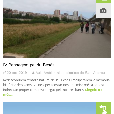
IV Passegem pel riu Besòs
20 oct. 2019
Aula Ambiental del districte de Sant Andreu
Redescobrirem l’entorn natural del riu Besòs i recuperarem la memòria
històrica dels veïns i veïnes, per acostar-nos una mica més a aquest
indret tan proper com desconegut pels nostres barris.
Llegeix-ne
més…