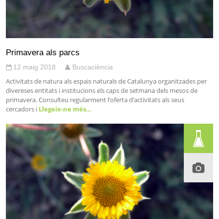
Primavera als parcs
12 maig 2018
Buscaciència
Activitats de natura als espais naturals de Catalunya organitzades per
divereses entitats i institucions els caps de setmana dels mesos de
primavera. Consulteu regularment l’oferta d’activitats als seus
cercadors i
Llegeix-ne més…