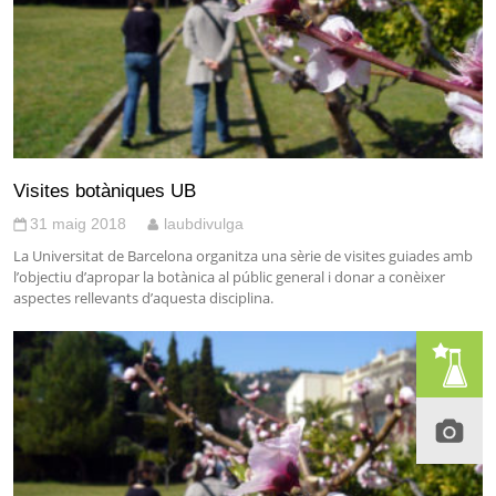
Visites botàniques UB
31 maig 2018
laubdivulga
La Universitat de Barcelona organitza una sèrie de visites guiades amb
l’objectiu d’apropar la botànica al públic general i donar a conèixer
aspectes rellevants d’aquesta disciplina.