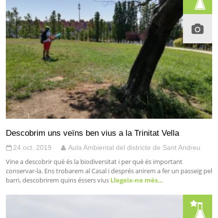
Descobrim uns veïns ben vius a la Trinitat Vella
24 oct. 2019
Aula Ambiental del districte de Sant Andreu
Vine a descobrir què és la biodiversitat i per què és important
conservar-la. Ens trobarem al Casal i després anirem a fer un passeig pel
barri, descobrirem quins éssers vius
Llegeix-ne més…