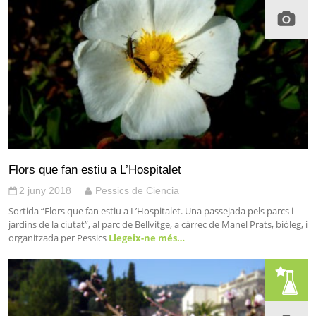
Flors que fan estiu a L’Hospitalet
2 juny 2018
Pessics de Ciencia
Sortida “Flors que fan estiu a L’Hospitalet. Una passejada pels parcs i
jardins de la ciutat”, al parc de Bellvitge, a càrrec de Manel Prats, biòleg, i
organitzada per Pessics
Llegeix-ne més…