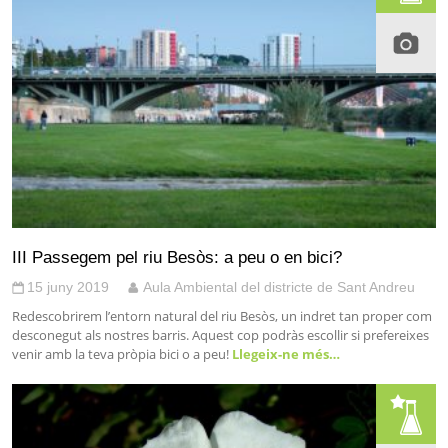
III Passegem pel riu Besòs: a peu o en bici?
15 juny 2019
Aula Ambiental del districte de Sant Andreu
Redescobrirem l’entorn natural del riu Besòs, un indret tan proper com
desconegut als nostres barris. Aquest cop podràs escollir si prefereixes
venir amb la teva pròpia bici o a peu!
Llegeix-ne més…