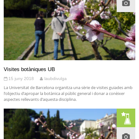
Visites botàniques UB
15 juny 2018
laubdivulga
La Universitat de Barcelona organitza una sèrie de visites guiades amb
l’objectiu d’apropar la botànica al públic general i donar a conèixer
aspectes rellevants d’aquesta disciplina.