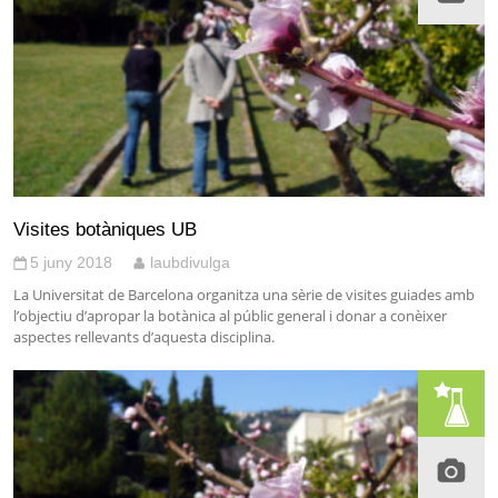
Visites botàniques UB
5 juny 2018
laubdivulga
La Universitat de Barcelona organitza una sèrie de visites guiades amb
l’objectiu d’apropar la botànica al públic general i donar a conèixer
aspectes rellevants d’aquesta disciplina.