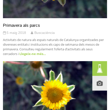
Primavera als parcs
5 maig 2018
Buscaciència
Activitats de natura als espais naturals de Catalunya organitzades per
divereses entitats i institucions els caps de setmana dels mesos de
primavera. Consulteu regularment l’oferta d’activitats als seus
cercadors i
Llegeix-ne més…