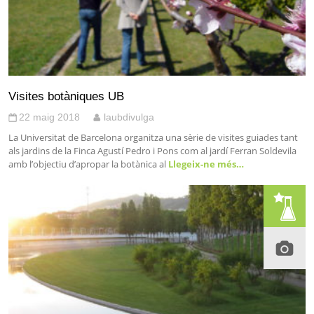
Visites botàniques UB
22 maig 2018
laubdivulga
La Universitat de Barcelona organitza una sèrie de visites guiades tant
als jardins de la Finca Agustí Pedro i Pons com al jardí Ferran Soldevila
amb l’objectiu d’apropar la botànica al
Llegeix-ne més…