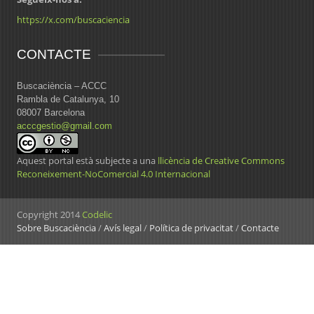
https://x.com/buscaciencia
CONTACTE
Buscaciència – ACCC
Rambla de Catalunya, 10
08007 Barcelona
acccgestio@gmail.com
Aquest portal està subjecte a una
llicència de Creative Commons
Reconeixement-NoComercial 4.0 Internacional
Copyright 2014
Codelic
Sobre Buscaciència
/
Avís legal
/
Política de privacitat
/
Contacte