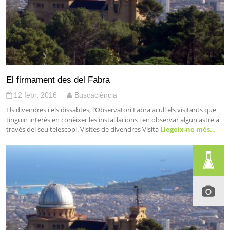
El firmament des del Fabra
12 febr. 2016
Buscaciència
Els divendres i els dissabtes, l’Observatori Fabra acull els visitants que
tinguin interès en conèixer les instal·lacions i en observar algun astre a
través del seu telescopi. Visites de divendres Visita
Llegeix-ne més…