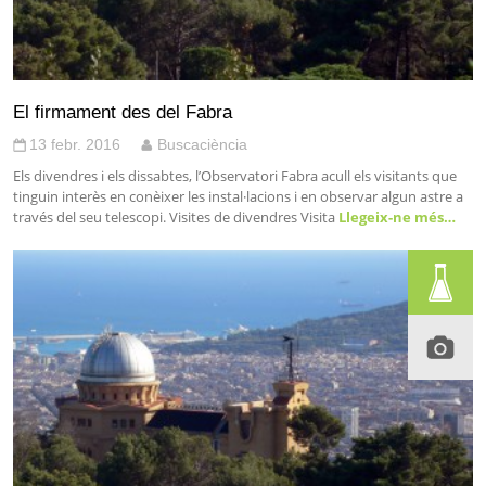
El firmament des del Fabra
13 febr. 2016
Buscaciència
Els divendres i els dissabtes, l’Observatori Fabra acull els visitants que
tinguin interès en conèixer les instal·lacions i en observar algun astre a
través del seu telescopi. Visites de divendres Visita
Llegeix-ne més…