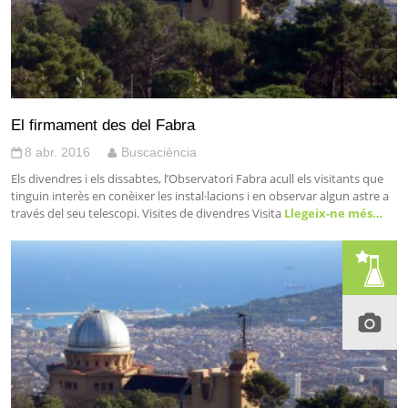
El firmament des del Fabra
8 abr. 2016
Buscaciència
Els divendres i els dissabtes, l’Observatori Fabra acull els visitants que
tinguin interès en conèixer les instal·lacions i en observar algun astre a
través del seu telescopi. Visites de divendres Visita
Llegeix-ne més…