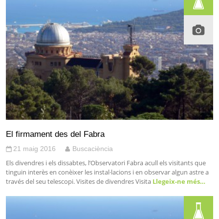
El firmament des del Fabra
21 maig 2016
Buscaciència
Els divendres i els dissabtes, l’Observatori Fabra acull els visitants que
tinguin interès en conèixer les instal·lacions i en observar algun astre a
través del seu telescopi. Visites de divendres Visita
Llegeix-ne més…