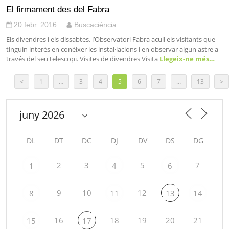
El firmament des del Fabra
20 febr. 2016
Buscaciència
Els divendres i els dissabtes, l’Observatori Fabra acull els visitants que
tinguin interès en conèixer les instal·lacions i en observar algun astre a
través del seu telescopi. Visites de divendres Visita
Llegeix-ne més…
<
1
…
3
4
5
6
7
…
13
>
DL
DT
DC
DJ
DV
DS
DG
2
3
5
7
1
4
6
9
10
12
8
11
13
14
16
18
19
20
21
15
17