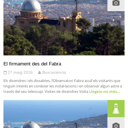
El firmament des del Fabra
27 maig 2016
Buscaciència
Els divendres i els dissabtes, l’Observatori Fabra acull els visitants que
tinguin interès en conèixer les instal·lacions i en observar algun astre a
través del seu telescopi. Visites de divendres Visita
Llegeix-ne més…