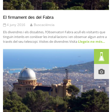
El firmament des del Fabra
4 juny 2016
Buscaciència
Els divendres i els dissabtes, l’Observatori Fabra acull els visitants que
tinguin interès en conèixer les instal·lacions i en observar algun astre a
través del seu telescopi. Visites de divendres Visita
Llegeix-ne més…