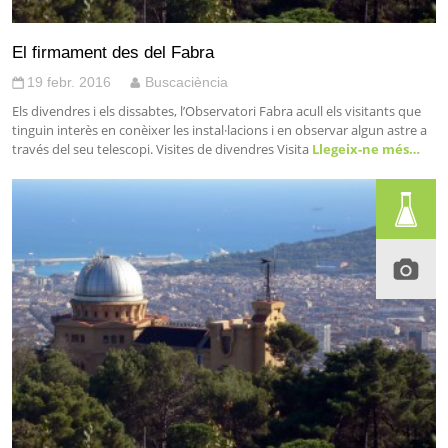
El firmament des del Fabra
19 febr. 2016
Buscaciència
Els divendres i els dissabtes, l’Observatori Fabra acull els visitants que
tinguin interès en conèixer les instal·lacions i en observar algun astre a
través del seu telescopi. Visites de divendres Visita
Llegeix-ne més…