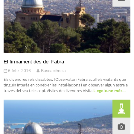
El firmament des del Fabra
6 febr. 2016
Buscaciència
Els divendres i els dissabtes, l’Observatori Fabra acull els visitants que
tinguin interès en conèixer les instal·lacions i en observar algun astre a
través del seu telescopi. Visites de divendres Visita
Llegeix-ne més…