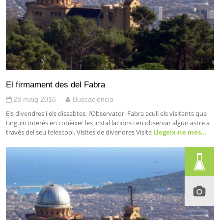
El firmament des del Fabra
28 maig 2016
Buscaciència
Els divendres i els dissabtes, l’Observatori Fabra acull els visitants que
tinguin interès en conèixer les instal·lacions i en observar algun astre a
través del seu telescopi. Visites de divendres Visita
Llegeix-ne més…