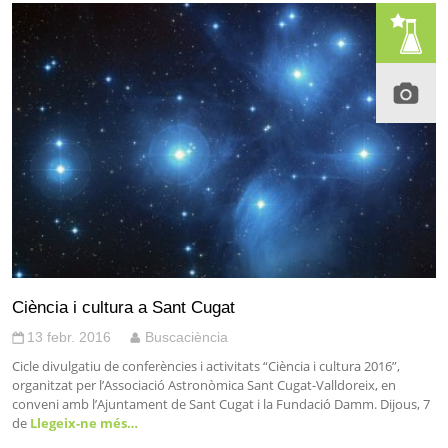
Ciència i cultura a Sant Cugat
13 febr. 2016
Buscaciència
Cicle divulgatiu de conferències i activitats “Ciència i cultura 2016”,
organitzat per l’Associació Astronòmica Sant Cugat-Valldoreix, en
conveni amb l’Ajuntament de Sant Cugat i la Fundació Damm. Dijous, 7
de
Llegeix-ne més…