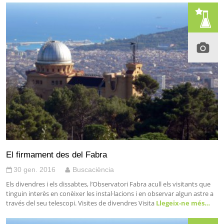
El firmament des del Fabra
30 gen. 2016
Buscaciència
Els divendres i els dissabtes, l’Observatori Fabra acull els visitants que
tinguin interès en conèixer les instal·lacions i en observar algun astre a
través del seu telescopi. Visites de divendres Visita
Llegeix-ne més…