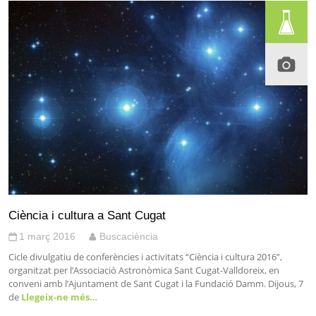
Ciència i cultura a Sant Cugat
1 març 2016
Buscaciència
Cicle divulgatiu de conferències i activitats “Ciència i cultura 2016”,
organitzat per l’Associació Astronòmica Sant Cugat-Valldoreix, en
conveni amb l’Ajuntament de Sant Cugat i la Fundació Damm. Dijous, 7
de
Llegeix-ne més…