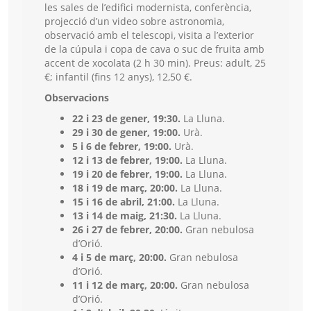
les sales de l’edifici modernista, conferència,
projecció d’un video sobre astronomia,
observació amb el telescopi, visita a l’exterior
de la cúpula i copa de cava o suc de fruita amb
accent de xocolata (2 h 30 min). Preus: adult, 25
€; infantil (fins 12 anys), 12,50 €.
Observacions
22 i 23 de gener, 19:30.
La Lluna.
29 i 30 de gener, 19:00.
Urà.
5 i 6 de febrer, 19:00.
Urà.
12 i 13 de febrer, 19:00.
La Lluna.
19 i 20 de febrer, 19:00.
La Lluna.
18 i 19 de març, 20:00.
La Lluna.
15 i 16 de abril, 21:00.
La Lluna.
13 i 14 de maig, 21:30.
La Lluna.
26 i 27 de febrer, 20:00.
Gran nebulosa
d’Orió.
4 i 5 de març, 20:00.
Gran nebulosa
d’Orió.
11 i 12 de març, 20:00.
Gran nebulosa
d’Orió.