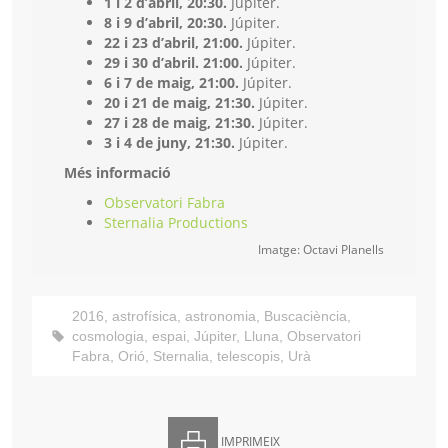
1 i 2 d’abril, 20:30.
Júpiter.
8 i 9 d’abril, 20:30.
Júpiter.
22 i 23 d’abril, 21:00.
Júpiter.
29 i 30 d’abril. 21:00.
Júpiter.
6 i 7 de maig, 21:00.
Júpiter.
20 i 21 de maig, 21:30.
Júpiter.
27 i 28 de maig, 21:30.
Júpiter.
3 i 4 de juny, 21:30.
Júpiter.
Més informació
Observatori Fabra
Sternalia Productions
Imatge: Octavi Planells
2016
,
astrofísica
,
astronomia
,
Buscaciència
,
cosmologia
,
espai
,
Júpiter
,
Lluna
,
Observatori
Fabra
,
Orió
,
Sternalia
,
telescopis
,
Urà
IMPRIMEIX