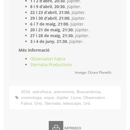
1 i 2 d’abril, 20:30.
Júpiter.
8 i 9 d’abril, 20:30.
Júpiter.
22 i 23 d’abril, 21:00.
Júpiter.
29 i 30 d’abril. 21:00.
Júpiter.
6 i 7 de maig, 21:00.
Júpiter.
20 i 21 de maig, 21:30.
Júpiter.
27 i 28 de maig, 21:30.
Júpiter.
3 i 4 de juny, 21:30.
Júpiter.
Més informació
Observatori Fabra
Sternalia Productions
Imatge: Octavi Planells
2016
,
astrofísica
,
astronomia
,
Buscaciència
,
cosmologia
,
espai
,
Júpiter
,
Lluna
,
Observatori
Fabra
,
Orió
,
Sternalia
,
telescopis
,
Urà
IMPRIMEIX