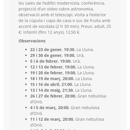
les sales de l’edifici modernista, conferència,
projecció d’un video sobre astronomia,
observació amb el telescopi, visita a l’exterior
de la cúpula i copa de cava o suc de fruita amb
accent de xocolata (2 h 30 min). Preus: adult, 25
€; infantil (fins 12 anys), 12,50 €.
Observacions
22 i 23 de gener, 19:30.
La Lluna.
29 i 30 de gener, 19:00.
Urà.
5 i 6 de febrer, 19:00.
Urà.
12 i 13 de febrer, 19:00.
La Lluna.
19 i 20 de febrer, 19:00.
La Lluna.
18 i 19 de març, 20:00.
La Lluna.
15 i 16 de abril, 21:00.
La Lluna.
13 i 14 de maig, 21:30.
La Lluna.
26 i 27 de febrer, 20:00.
Gran nebulosa
d’Orió.
4 i 5 de març, 20:00.
Gran nebulosa
d’Orió.
11 i 12 de març, 20:00.
Gran nebulosa
d’Orió.