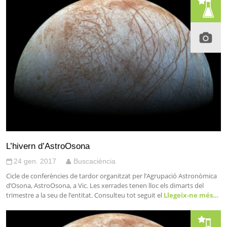
L’hivern d’AstroOsona
24 gen. 2017
Buscaciència
Cicle de conferències de tardor organitzat per l’Agrupació Astronòmica
d’Osona, AstroOsona, a Vic. Les xerrades tenen lloc els dimarts del
trimestre a la seu de l’entitat. Consulteu tot seguit el
Llegeix-ne més…