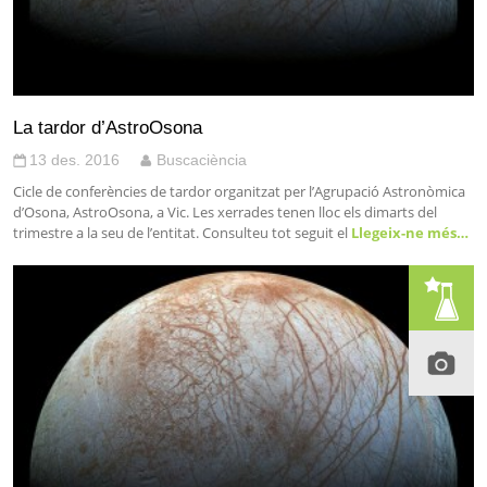
La tardor d’AstroOsona
13 des. 2016
Buscaciència
Cicle de conferències de tardor organitzat per l’Agrupació Astronòmica
d’Osona, AstroOsona, a Vic. Les xerrades tenen lloc els dimarts del
trimestre a la seu de l’entitat. Consulteu tot seguit el
Llegeix-ne més…