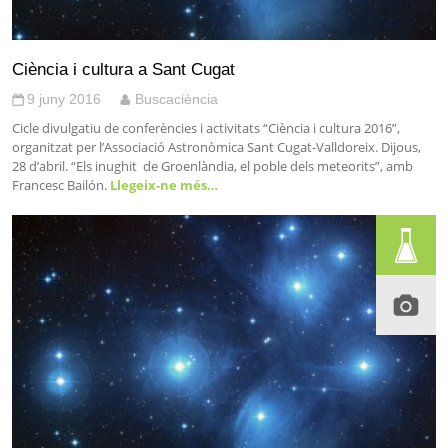
Ciència i cultura a Sant Cugat
9 juny 2016
Buscaciència
Cicle divulgatiu de conferències i activitats “Ciència i cultura 2016”,
organitzat per l’Associació Astronòmica Sant Cugat-Valldoreix. Dijous,
28 d’abril. “Els inughit de Groenlàndia, el poble dels meteorits”, amb
Francesc Bailón.
Llegeix-ne més…