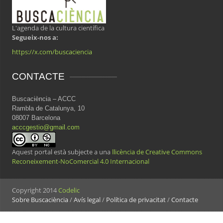
L'agenda de la cultura científica
Segueix-nos a:
https://x.com/buscaciencia
CONTACTE
Buscaciència – ACCC
Rambla de Catalunya, 10
08007 Barcelona
acccgestio@gmail.com
Aquest portal està subjecte a una
llicència de Creative Commons
Reconeixement-NoComercial 4.0 Internacional
Copyright 2014
Codelic
Sobre Buscaciència
/
Avís legal
/
Política de privacitat
/
Contacte