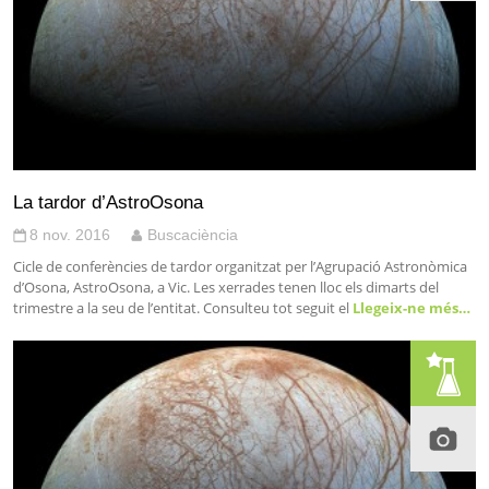
La tardor d’AstroOsona
8 nov. 2016
Buscaciència
Cicle de conferències de tardor organitzat per l’Agrupació Astronòmica
d’Osona, AstroOsona, a Vic. Les xerrades tenen lloc els dimarts del
trimestre a la seu de l’entitat. Consulteu tot seguit el
Llegeix-ne més…