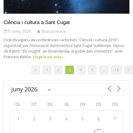
Ciència i cultura a Sant Cugat
5 maig 2016
Buscaciència
Cicle divulgatiu de conferències i activitats “Ciència i cultura 2016”,
organitzat per l’Associació Astronòmica Sant Cugat-Valldoreix. Dijous,
28 d’abril. “Els inughit de Groenlàndia, el poble dels meteorits”, amb
Francesc Bailón.
Llegeix-ne més…
<
1
2
3
4
5
…
13
>
DL
DT
DC
DJ
DV
DS
DG
2
3
5
7
1
4
6