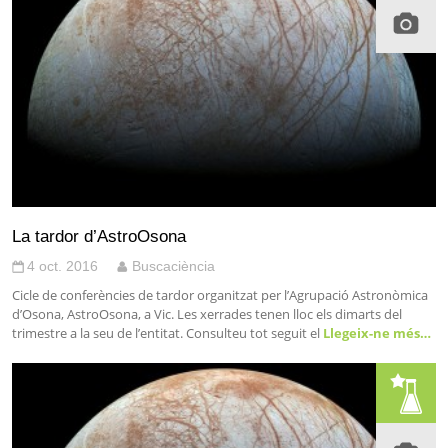
La tardor d’AstroOsona
4 oct. 2016
Buscaciència
Cicle de conferències de tardor organitzat per l’Agrupació Astronòmica
d’Osona, AstroOsona, a Vic. Les xerrades tenen lloc els dimarts del
trimestre a la seu de l’entitat. Consulteu tot seguit el
Llegeix-ne més…