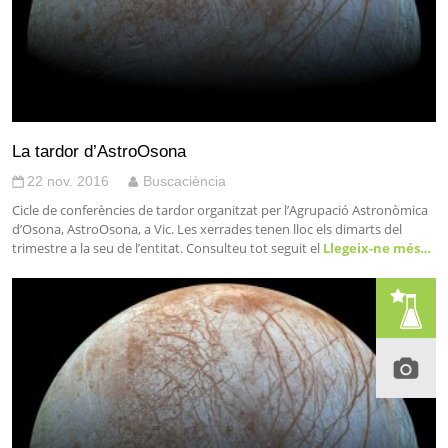
La tardor d’AstroOsona
22 nov. 2016
Buscaciència
Cicle de conferències de tardor organitzat per l’Agrupació Astronòmica
d’Osona, AstroOsona, a Vic. Les xerrades tenen lloc els dimarts del
trimestre a la seu de l’entitat. Consulteu tot seguit el
Llegeix-ne més…