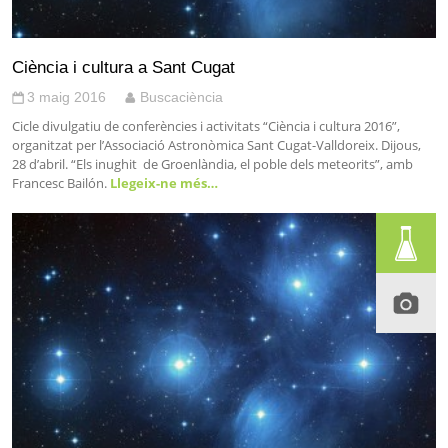
Ciència i cultura a Sant Cugat
3 maig 2016
Buscaciència
Cicle divulgatiu de conferències i activitats “Ciència i cultura 2016”,
organitzat per l’Associació Astronòmica Sant Cugat-Valldoreix. Dijous,
28 d’abril. “Els inughit de Groenlàndia, el poble dels meteorits”, amb
Francesc Bailón.
Llegeix-ne més…