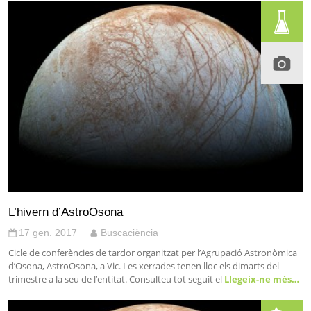
L’hivern d’AstroOsona
17 gen. 2017
Buscaciència
Cicle de conferències de tardor organitzat per l’Agrupació Astronòmica
d’Osona, AstroOsona, a Vic. Les xerrades tenen lloc els dimarts del
trimestre a la seu de l’entitat. Consulteu tot seguit el
Llegeix-ne més…