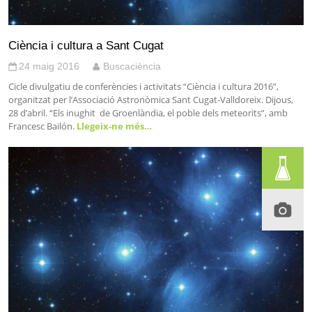
Ciència i cultura a Sant Cugat
24 maig 2016
Buscaciència
Cicle divulgatiu de conferències i activitats “Ciència i cultura 2016”,
organitzat per l’Associació Astronòmica Sant Cugat-Valldoreix. Dijous,
28 d’abril. “Els inughit de Groenlàndia, el poble dels meteorits”, amb
Francesc Bailón.
Llegeix-ne més…