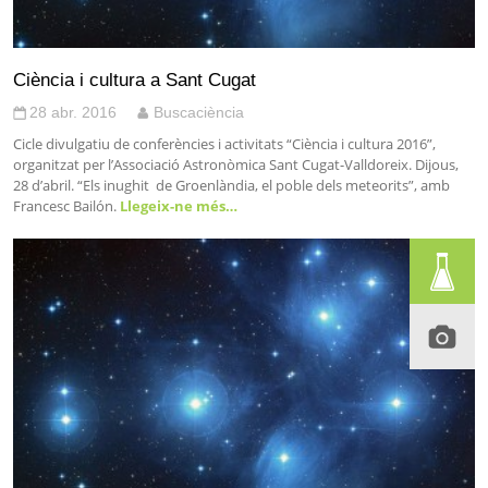
Ciència i cultura a Sant Cugat
28 abr. 2016
Buscaciència
Cicle divulgatiu de conferències i activitats “Ciència i cultura 2016”,
organitzat per l’Associació Astronòmica Sant Cugat-Valldoreix. Dijous,
28 d’abril. “Els inughit de Groenlàndia, el poble dels meteorits”, amb
Francesc Bailón.
Llegeix-ne més…