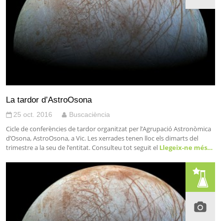
La tardor d’AstroOsona
25 oct. 2016
Buscaciència
Cicle de conferències de tardor organitzat per l’Agrupació Astronòmica
d’Osona, AstroOsona, a Vic. Les xerrades tenen lloc els dimarts del
trimestre a la seu de l’entitat. Consulteu tot seguit el
Llegeix-ne més…