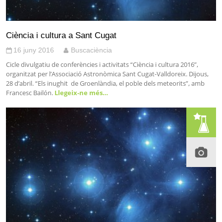
Ciència i cultura a Sant Cugat
16 juny 2016
Buscaciència
Cicle divulgatiu de conferències i activitats “Ciència i cultura 2016”,
organitzat per l’Associació Astronòmica Sant Cugat-Valldoreix. Dijous,
28 d’abril. “Els inughit de Groenlàndia, el poble dels meteorits”, amb
Francesc Bailón.
Llegeix-ne més…