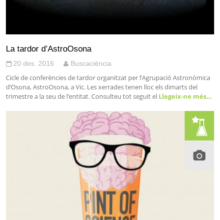
La tardor d’AstroOsona
20 des. 2016
Buscaciència
Cicle de conferències de tardor organitzat per l’Agrupació Astronòmica
d’Osona, AstroOsona, a Vic. Les xerrades tenen lloc els dimarts del
trimestre a la seu de l’entitat. Consulteu tot seguit el
Llegeix-ne més…