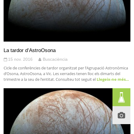
La tardor d’AstroOsona
15 nov. 2016
Buscaciència
Cicle de conferències de tardor organitzat per l’Agrupació Astronòmica
d’Osona, AstroOsona, a Vic. Les xerrades tenen lloc els dimarts del
trimestre a la seu de l’entitat. Consulteu tot seguit el
Llegeix-ne més…