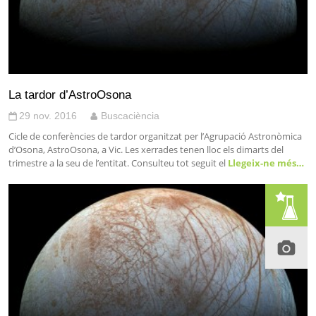
La tardor d’AstroOsona
29 nov. 2016
Buscaciència
Cicle de conferències de tardor organitzat per l’Agrupació Astronòmica
d’Osona, AstroOsona, a Vic. Les xerrades tenen lloc els dimarts del
trimestre a la seu de l’entitat. Consulteu tot seguit el
Llegeix-ne més…