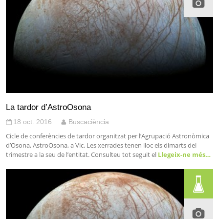
La tardor d’AstroOsona
18 oct. 2016
Buscaciència
Cicle de conferències de tardor organitzat per l’Agrupació Astronòmica
d’Osona, AstroOsona, a Vic. Les xerrades tenen lloc els dimarts del
trimestre a la seu de l’entitat. Consulteu tot seguit el
Llegeix-ne més…