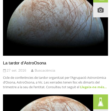
La tardor d’AstroOsona
27 set. 2016
Buscaciència
Cicle de conferències de tardor organitzat per l’Agrupació Astronòmica
d’Osona, AstroOsona, a Vic. Les xerrades tenen lloc els dimarts del
trimestre a la seu de l’entitat. Consulteu tot seguit el
Llegeix-ne més…