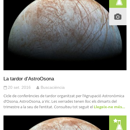
La tardor d’AstroOsona
20 set. 2016
Buscaciència
Cicle de conferències de tardor organitzat per l’Agrupació Astronòmica
d’Osona, AstroOsona, a Vic. Les xerrades tenen lloc els dimarts del
trimestre a la seu de l’entitat. Consulteu tot seguit el
Llegeix-ne més…