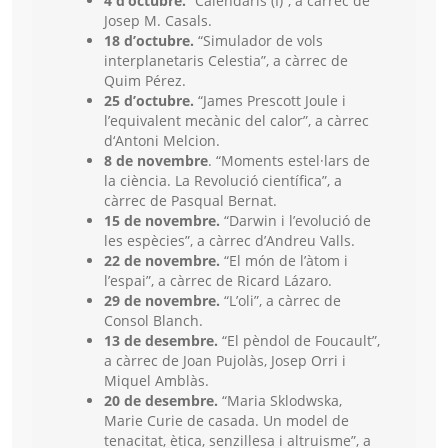
4 d’octubre.
“Calendaris (I)”, a càrrec de
Josep M. Casals.
18 d’octubre.
“Simulador de vols
interplanetaris Celestia”, a càrrec de
Quim Pérez.
25 d’octubre.
“James Prescott Joule i
l’equivalent mecànic del calor”, a càrrec
d‘Antoni Melcion.
8 de novembre
. “Moments estel·lars de
la ciència. La Revolució científica”, a
càrrec de Pasqual Bernat.
15 de novembre.
“Darwin i l’evolució de
les espècies”, a càrrec d’Andreu Valls.
22 de novembre.
“El món de l’àtom i
l’espai”, a càrrec de Ricard Lázaro.
29 de novembre.
“L’oli”, a càrrec de
Consol Blanch.
13 de desembre.
“El pèndol de Foucault”,
a càrrec de Joan Pujolàs, Josep Orri i
Miquel Amblàs.
20 de desembre.
“Maria Sklodwska,
Marie Curie de casada. Un model de
tenacitat, ètica, senzillesa i altruisme”, a