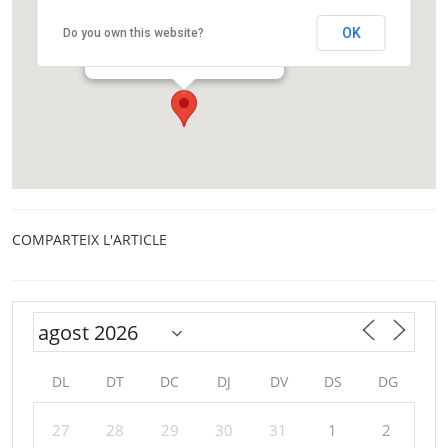
Agrupació Astronòmica d’Osona
OK
Do you own this website?
Carrer del Pare Xifré, 1-3
Vic
COMPARTEIX L'ARTICLE
DL
DT
DC
DJ
DV
DS
DG
27
28
29
30
31
1
2