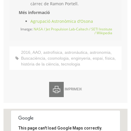
càrrec de Ramon Portell.
Més informació
Agrupació Astronòmica d’Osona
Imatge:
NASA / Jet Propulsion Lab-Caltech / SETI Institute
/ Wikipedia
2016
,
AAO
,
astrofísica
,
astronàutica
,
astronomia
,
Buscaciència
,
cosmologia
,
enginyeria
,
espai
,
física
,
història de la ciència
,
tecnologia
IMPRIMEIX
This page can't load Google Maps correctly.