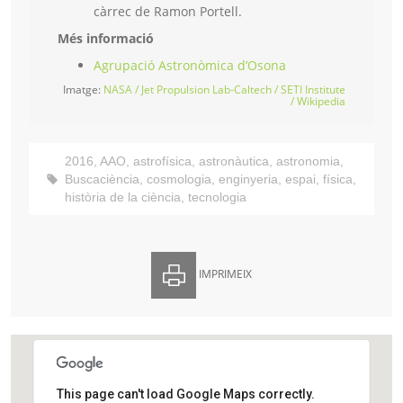
càrrec de Ramon Portell.
Més informació
Agrupació Astronòmica d’Osona
Imatge:
NASA / Jet Propulsion Lab-Caltech / SETI Institute
/ Wikipedia
2016
,
AAO
,
astrofísica
,
astronàutica
,
astronomia
,
Buscaciència
,
cosmologia
,
enginyeria
,
espai
,
física
,
història de la ciència
,
tecnologia
IMPRIMEIX
This page can't load Google Maps correctly.