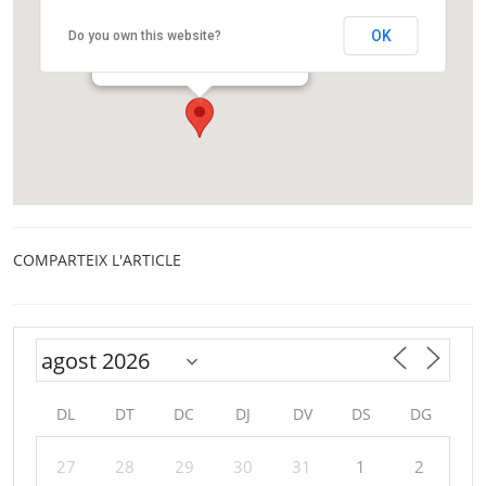
Agrupació Astronòmica d’Osona
OK
Do you own this website?
Carrer del Pare Xifré, 1-3
Vic
COMPARTEIX L'ARTICLE
DL
DT
DC
DJ
DV
DS
DG
27
28
29
30
31
1
2