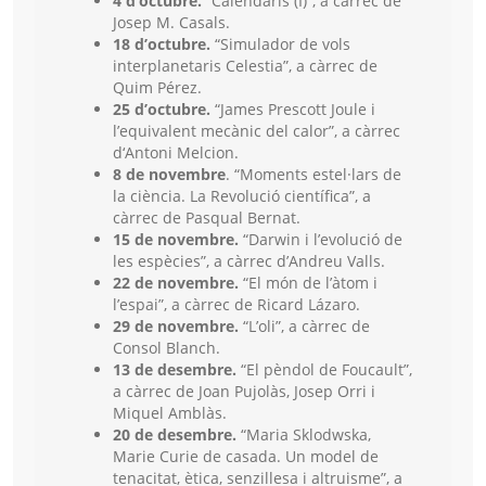
4 d’octubre.
“Calendaris (I)”, a càrrec de
Josep M. Casals.
18 d’octubre.
“Simulador de vols
interplanetaris Celestia”, a càrrec de
Quim Pérez.
25 d’octubre.
“James Prescott Joule i
l’equivalent mecànic del calor”, a càrrec
d‘Antoni Melcion.
8 de novembre
. “Moments estel·lars de
la ciència. La Revolució científica”, a
càrrec de Pasqual Bernat.
15 de novembre.
“Darwin i l’evolució de
les espècies”, a càrrec d’Andreu Valls.
22 de novembre.
“El món de l’àtom i
l’espai”, a càrrec de Ricard Lázaro.
29 de novembre.
“L’oli”, a càrrec de
Consol Blanch.
13 de desembre.
“El pèndol de Foucault”,
a càrrec de Joan Pujolàs, Josep Orri i
Miquel Amblàs.
20 de desembre.
“Maria Sklodwska,
Marie Curie de casada. Un model de
tenacitat, ètica, senzillesa i altruisme”, a