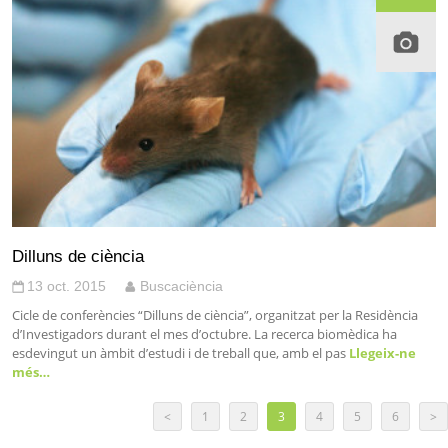
Dilluns de ciència
13 oct. 2015
Buscaciència
Cicle de conferències “Dilluns de ciència”, organitzat per la Residència
d’Investigadors durant el mes d’octubre. La recerca biomèdica ha
esdevingut un àmbit d’estudi i de treball que, amb el pas
Llegeix-ne
més…
<
1
2
3
4
5
6
>