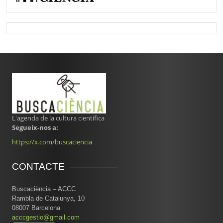
L'agenda de la cultura científica
Segueix-nos a:
https://x.com/buscaciencia
CONTACTE
Buscaciència – ACCC
Rambla de Catalunya, 10
08007 Barcelona
acccgestio@gmail.com