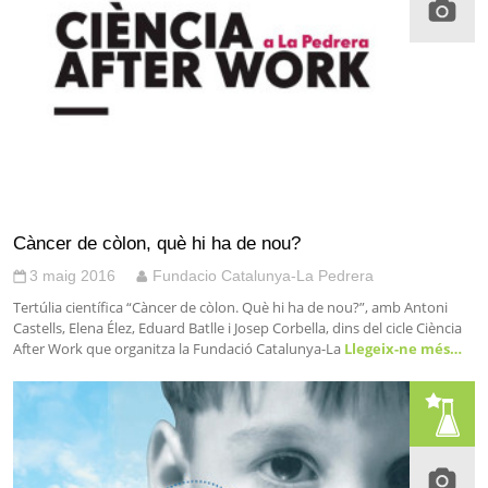
Càncer de còlon, què hi ha de nou?
3 maig 2016
Fundacio Catalunya-La Pedrera
Tertúlia científica “Càncer de còlon. Què hi ha de nou?”, amb Antoni
Castells, Elena Élez, Eduard Batlle i Josep Corbella, dins del cicle Ciència
After Work que organitza la Fundació Catalunya-La
Llegeix-ne més…