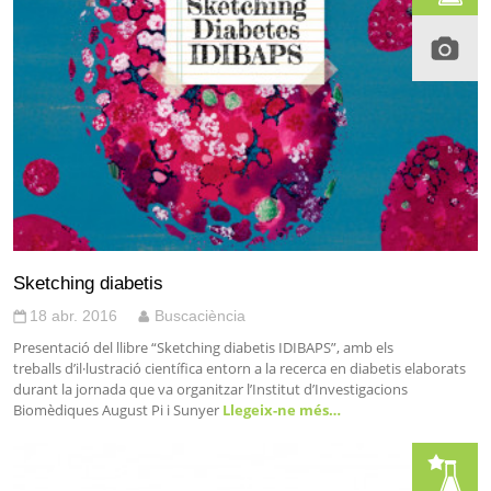
Sketching diabetis
18 abr. 2016
Buscaciència
Presentació del llibre “Sketching diabetis IDIBAPS”, amb els
treballs d’il·lustració científica entorn a la recerca en diabetis elaborats
durant la jornada que va organitzar l’Institut d’Investigacions
Biomèdiques August Pi i Sunyer
Llegeix-ne més…