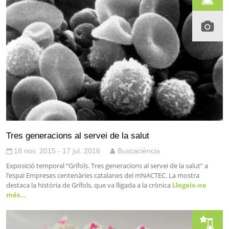
Tres generacions al servei de la salut
18 nov. 2015 - 17 jul. 2016
Buscaciència
Exposició temporal “Grífols. Tres generacions al servei de la salut” a
l’espai Empreses centenàries catalanes del mNACTEC. La mostra
destaca la història de Grífols, que va lligada a la crònica
Llegeix-ne
més…