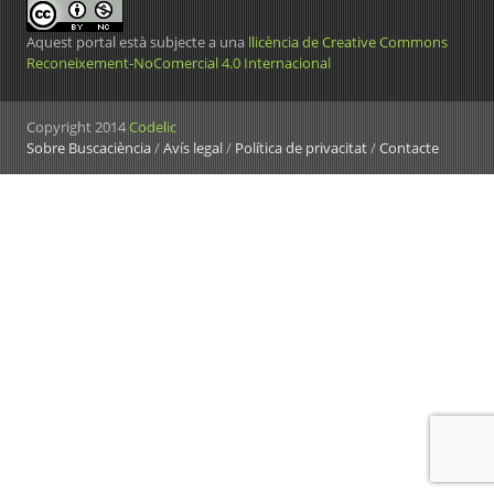
Aquest portal està subjecte a una
llicència de Creative Commons
Reconeixement-NoComercial 4.0 Internacional
Copyright 2014
Codelic
Sobre Buscaciència
/
Avís legal
/
Política de privacitat
/
Contacte