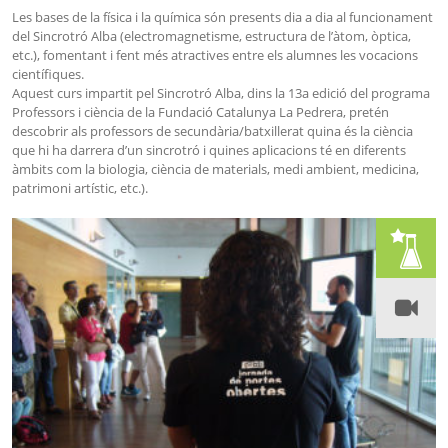
Les bases de la física i la química són presents dia a dia al funcionament
del Sincrotró Alba (electromagnetisme, estructura de l’àtom, òptica,
etc.), fomentant i fent més atractives entre els alumnes les vocacions
científiques.
Aquest curs impartit pel Sincrotró Alba, dins la 13a edició del programa
Professors i ciència de la Fundació Catalunya La Pedrera, pretén
descobrir als professors de secundària/batxillerat quina és la ciència
que hi ha darrera d’un sincrotró i quines aplicacions té en diferents
àmbits com la biologia, ciència de materials, medi ambient, medicina,
patrimoni artístic, etc.).