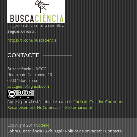
L'agenda de la cultura científica
Segueix-nos a:
https://x.com/buscaciencia
CONTACTE
Buscaciència – ACCC
Rambla de Catalunya, 10
08007 Barcelona
acccgestio@gmail.com
Aquest portal està subjecte a una
llicència de Creative Commons
Reconeixement-NoComercial 4.0 Internacional
Copyright 2014
Codelic
Sobre Buscaciència
/
Avís legal
/
Política de privacitat
/
Contacte