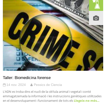
Taller: Biomedicina forense
14 nov. 2024
Pessics de Ciencia
L’ADN es troba dins el nucli de la cèl·lula animal i vegetal i conté
emmagatzemada la informació i les instruccions genètiques utilitzades
en el desenvolupament i funcionament de tots els
Llegeix-ne més…