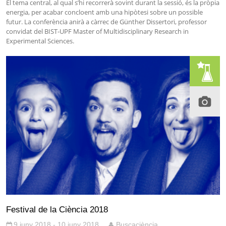
El tema central, al qual s’hi recorrerà sovint durant la sessió, és la pròpia
energia, per acabar concloent amb una hipòtesi sobre un possible
futur. La conferència anirà a càrrec de Günther Dissertori, professor
convidat del BIST-UPF Master of Multidisciplinary Research in
Experimental Sciences.
Festival de la Ciència 2018
9 juny 2018 - 10 juny 2018
Buscaciència