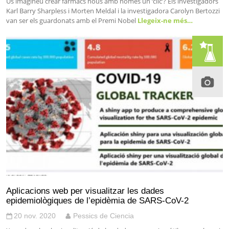
Us imagineu crear fàrmacs nous amb només un ‘clic’? Els investigadors
Karl Barry Sharpless i Morten Meldal i la investigadora Carolyn Bertozzi
van ser els guardonats amb el Premi Nobel
Llegeix-ne més…
Aplicacions web per visualitzar les dades
epidemiològiques de l’epidèmia de SARS-CoV-2
20 nov. 2020
Pessics de Ciencia