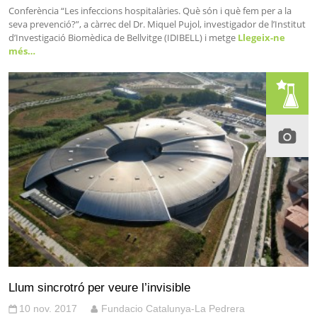
Conferència “Les infeccions hospitalàries. Què són i què fem per a la
seva prevenció?”, a càrrec del Dr. Miquel Pujol, investigador de l’Institut
d’Investigació Biomèdica de Bellvitge (IDIBELL) i metge
Llegeix-ne
més…
Llum sincrotró per veure l’invisible
10 nov. 2017
Fundacio Catalunya-La Pedrera