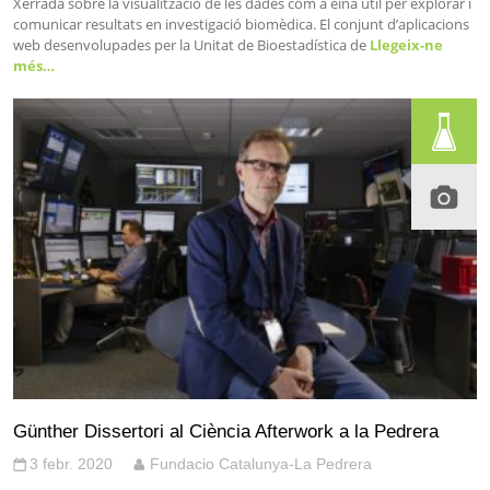
Xerrada sobre la visualització de les dades com a eina útil per explorar i
comunicar resultats en investigació biomèdica. El conjunt d’aplicacions
web desenvolupades per la Unitat de Bioestadística de
Llegeix-ne
més…
Günther Dissertori al Ciència Afterwork a la Pedrera
3 febr. 2020
Fundacio Catalunya-La Pedrera