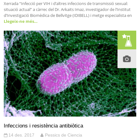
Xerrada “Infecció per VIH i d’altres infeccions de transmissió sexual:
situació actual” a càrrec del Dr. Arkaits Imaz, investigador de l’Institut
d’Investigació Biomèdica de Bellvitge (IDIBELL) i metge especialista en
Llegeix-ne més…
Infeccions i resistència antibiòtica
14 des. 2017
Pessics de Ciencia