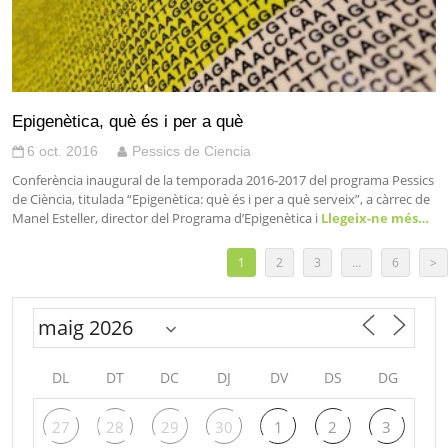
Epigenètica, què és i per a què
6 oct. 2016
Pessics de Ciencia
Conferència inaugural de la temporada 2016-2017 del programa Pessics
de Ciència, titulada “Epigenètica: què és i per a què serveix”, a càrrec de
Manel Esteller, director del Programa d’Epigenètica i
Llegeix-ne més…
1
2
3
…
6
>
DL
DT
DC
DJ
DV
DS
DG
27
28
29
30
1
2
3