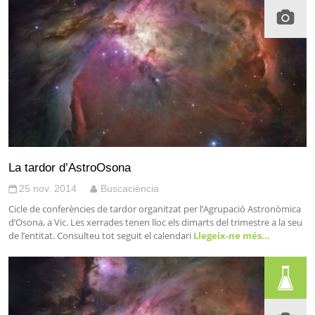
La tardor d’AstroOsona
25 nov. 2014
Buscaciència
Cicle de conferències de tardor organitzat per l’Agrupació Astronòmica
d’Osona, a Vic. Les xerrades tenen lloc els dimarts del trimestre a la seu
de l’entitat. Consulteu tot seguit el calendari
Llegeix-ne més…