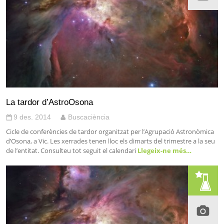
La tardor d’AstroOsona
9 des. 2014
Buscaciència
Cicle de conferències de tardor organitzat per l’Agrupació Astronòmica
d’Osona, a Vic. Les xerrades tenen lloc els dimarts del trimestre a la seu
de l’entitat. Consulteu tot seguit el calendari
Llegeix-ne més…