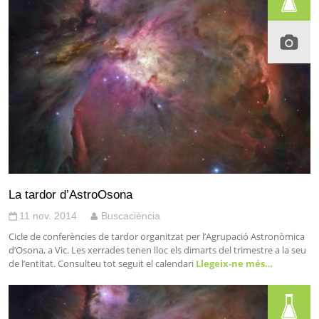
La tardor d’AstroOsona
11 nov. 2014
Buscaciència
Cicle de conferències de tardor organitzat per l’Agrupació Astronòmica
d’Osona, a Vic. Les xerrades tenen lloc els dimarts del trimestre a la seu
de l’entitat. Consulteu tot seguit el calendari
Llegeix-ne més…