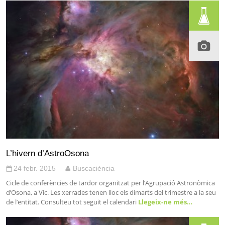
L’hivern d’AstroOsona
24 febr. 2015
Buscaciència
Cicle de conferències de tardor organitzat per l’Agrupació Astronòmica
d’Osona, a Vic. Les xerrades tenen lloc els dimarts del trimestre a la seu
de l’entitat. Consulteu tot seguit el calendari
Llegeix-ne més…