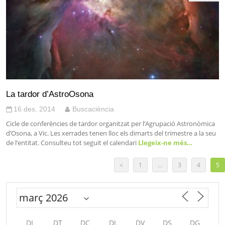
La tardor d’AstroOsona
16 des. 2014
Buscaciència
Cicle de conferències de tardor organitzat per l’Agrupació Astronòmica
d’Osona, a Vic. Les xerrades tenen lloc els dimarts del trimestre a la seu
de l’entitat. Consulteu tot seguit el calendari
Llegeix-ne més…
<
1
…
3
4
5
DL
DT
DC
DJ
DV
DS
DG