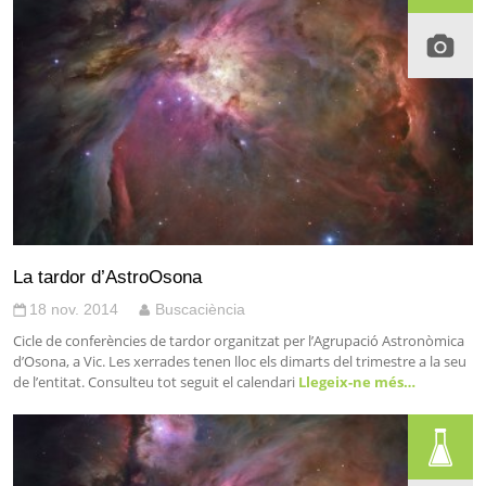
La tardor d’AstroOsona
18 nov. 2014
Buscaciència
Cicle de conferències de tardor organitzat per l’Agrupació Astronòmica
d’Osona, a Vic. Les xerrades tenen lloc els dimarts del trimestre a la seu
de l’entitat. Consulteu tot seguit el calendari
Llegeix-ne més…