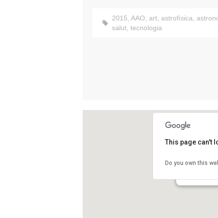
2015
,
AAO
,
art
,
astrofísica
,
astron
salut
,
tecnologia
This page can't 
Agrupació A
Do you own this we
Carrer del Pare
Vic