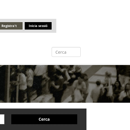
Registra't
Inicia sessió
Cerca