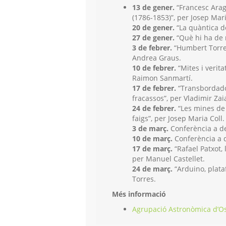
13 de gener.
“Francesc Aragó,
(1786-1853)”, per Josep Mar
20 de gener.
“La quàntica d
27 de gener.
“Què hi ha de n
3 de febrer.
“Humbert Torres 
Andrea Graus.
10 de febrer.
“Mites i verita
Raimon Sanmartí.
17 de febrer.
“Transbordador
fracassos”, per Vladimir Zai
24 de febrer.
“Les mines de 
faigs”, per Josep Maria Coll.
3 de març.
Conferència a d
10 de març.
Conferència a 
17 de març.
“Rafael Patxot, 
per Manuel Castellet.
24 de març.
“Arduino, plataf
Torres.
Més informació
Agrupació Astronòmica d’O