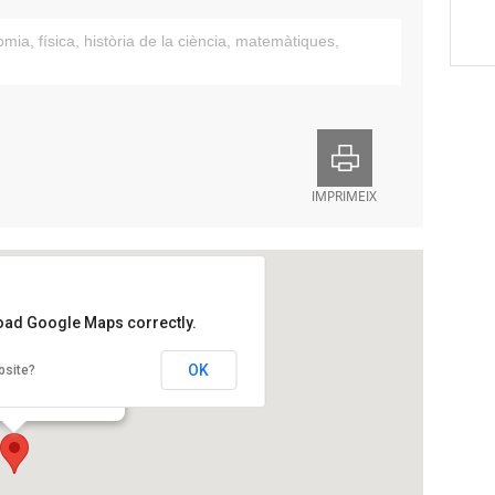
omia
,
física
,
història de la ciència
,
matemàtiques
,
IMPRIMEIX
load Google Maps correctly.
stronòmica d’Osona
OK
bsite?
 Xifré, 1-3