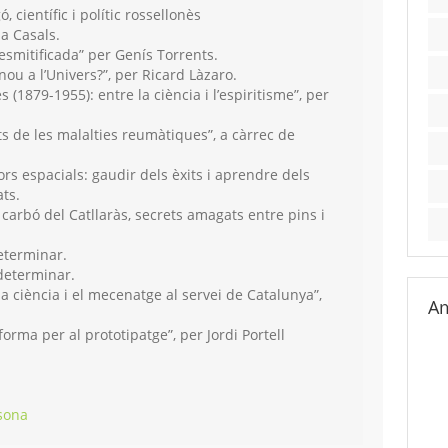
 científic i polític rossellonès
ia Casals.
esmitificada” per Genís Torrents.
ou a l’Univers?”, per Ricard Làzaro.
(1879-1955): entre la ciència i l’espiritisme”, per
ts de les malalties reumàtiques”, a càrrec de
s espacials: gaudir dels èxits i aprendre dels
ats.
carbó del Catllaràs, secrets amagats entre pins i
eterminar.
determinar.
la ciència i el mecenatge al servei de Catalunya”,
Am
orma per al prototipatge”, per Jordi Portell
sona