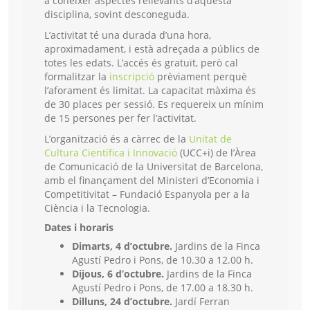
a conèixer aspectes rellevants d’aquesta
disciplina, sovint desconeguda.
L’activitat té una durada d’una hora,
aproximadament, i està adreçada a públics de
totes les edats. L’accés és gratuït, però cal
formalitzar la
inscripció
prèviament perquè
l’aforament és limitat. La capacitat màxima és
de 30 places per sessió. Es requereix un mínim
de 15 persones per fer l’activitat.
L’organització és a càrrec de la
Unitat de
Cultura Científica i Innovació
(UCC+i) de l’Àrea
de Comunicació de la Universitat de Barcelona,
amb el finançament del Ministeri d’Economia i
Competitivitat – Fundació Espanyola per a la
Ciència i la Tecnologia.
Dates i horaris
Dimarts, 4 d’octubre.
Jardins de la Finca
Agustí Pedro i Pons, de 10.30 a 12.00 h.
Dijous, 6 d’octubre.
Jardins de la Finca
Agustí Pedro i Pons, de 17.00 a 18.30 h.
Dilluns, 24 d’octubre.
Jardí Ferran