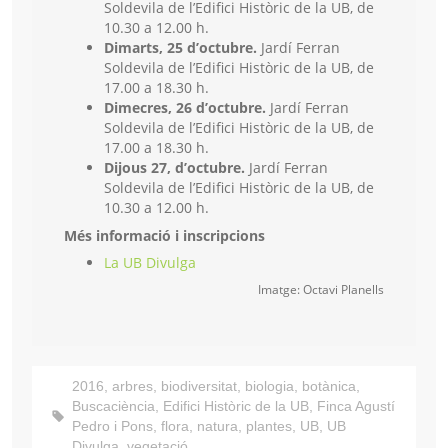
Soldevila de l’Edifici Històric de la UB, de
10.30 a 12.00 h.
Dimarts, 25 d’octubre.
Jardí Ferran
Soldevila de l’Edifici Històric de la UB, de
17.00 a 18.30 h.
Dimecres, 26 d’octubre.
Jardí Ferran
Soldevila de l’Edifici Històric de la UB, de
17.00 a 18.30 h.
Dijous 27, d’octubre.
Jardí Ferran
Soldevila de l’Edifici Històric de la UB, de
10.30 a 12.00 h.
Més informació i inscripcions
La UB Divulga
Imatge: Octavi Planells
2016
,
arbres
,
biodiversitat
,
biologia
,
botànica
,
Buscaciència
,
Edifici Històric de la UB
,
Finca Agustí
Pedro i Pons
,
flora
,
natura
,
plantes
,
UB
,
UB
Divulga
,
vegetació