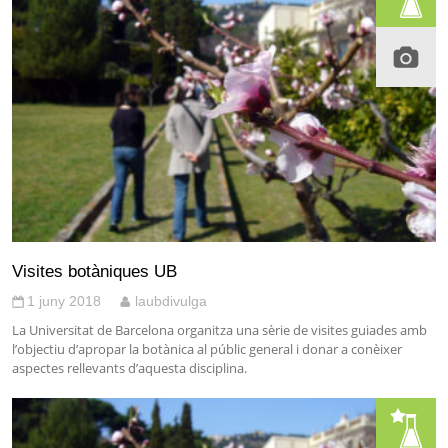
Visites botàniques UB
1 juny 2018
laubdivulga
La Universitat de Barcelona organitza una sèrie de visites guiades amb
l’objectiu d’apropar la botànica al públic general i donar a conèixer
aspectes rellevants d’aquesta disciplina.