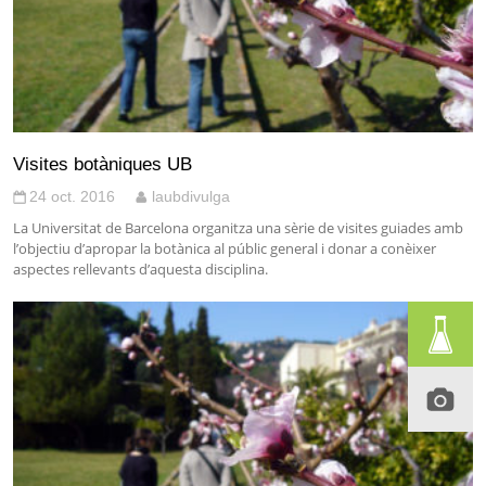
Visites botàniques UB
24 oct. 2016
laubdivulga
La Universitat de Barcelona organitza una sèrie de visites guiades amb
l’objectiu d’apropar la botànica al públic general i donar a conèixer
aspectes rellevants d’aquesta disciplina.