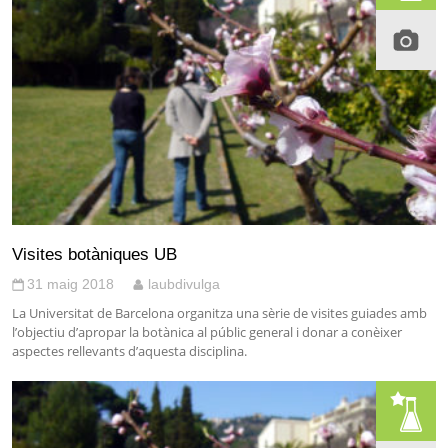
Visites botàniques UB
31 maig 2018
laubdivulga
La Universitat de Barcelona organitza una sèrie de visites guiades amb
l’objectiu d’apropar la botànica al públic general i donar a conèixer
aspectes rellevants d’aquesta disciplina.