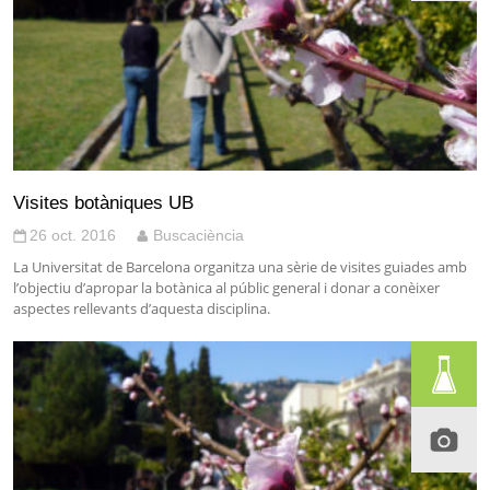
Visites botàniques UB
26 oct. 2016
Buscaciència
La Universitat de Barcelona organitza una sèrie de visites guiades amb
l’objectiu d’apropar la botànica al públic general i donar a conèixer
aspectes rellevants d’aquesta disciplina.