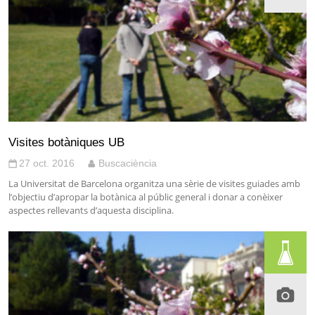
Visites botàniques UB
27 oct. 2016
Buscaciència
La Universitat de Barcelona organitza una sèrie de visites guiades amb
l’objectiu d’apropar la botànica al públic general i donar a conèixer
aspectes rellevants d’aquesta disciplina.