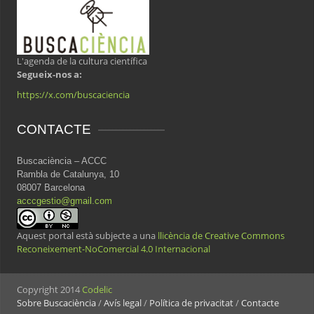
L'agenda de la cultura científica
Segueix-nos a:
https://x.com/buscaciencia
CONTACTE
Buscaciència – ACCC
Rambla de Catalunya, 10
08007 Barcelona
acccgestio@gmail.com
Aquest portal està subjecte a una
llicència de Creative Commons
Reconeixement-NoComercial 4.0 Internacional
Copyright 2014
Codelic
Sobre Buscaciència
/
Avís legal
/
Política de privacitat
/
Contacte