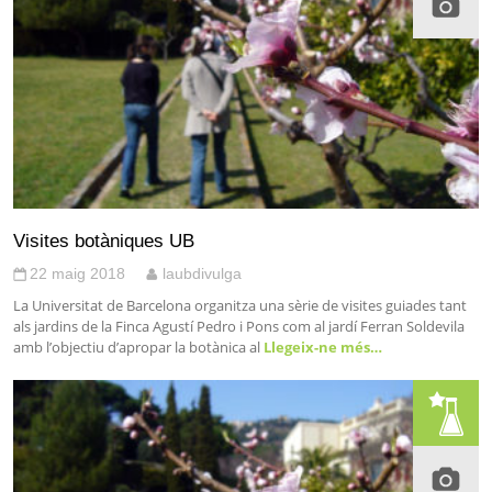
Visites botàniques UB
22 maig 2018
laubdivulga
La Universitat de Barcelona organitza una sèrie de visites guiades tant
als jardins de la Finca Agustí Pedro i Pons com al jardí Ferran Soldevila
amb l’objectiu d’apropar la botànica al
Llegeix-ne més…