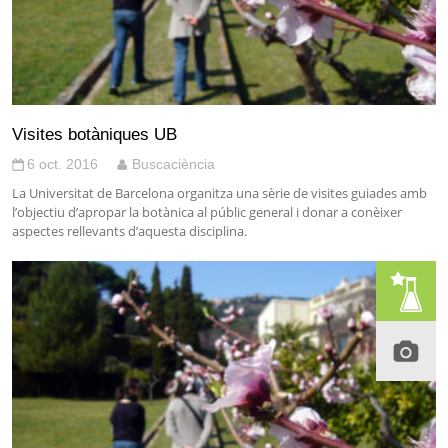
Visites botàniques UB
6 oct. 2016
Buscaciència
La Universitat de Barcelona organitza una sèrie de visites guiades amb
l’objectiu d’apropar la botànica al públic general i donar a conèixer
aspectes rellevants d’aquesta disciplina.