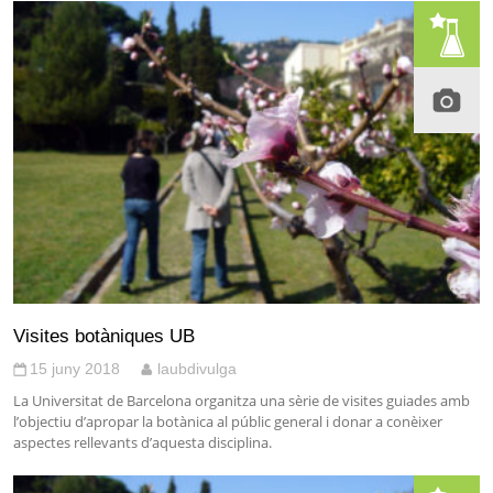
Visites botàniques UB
15 juny 2018
laubdivulga
La Universitat de Barcelona organitza una sèrie de visites guiades amb
l’objectiu d’apropar la botànica al públic general i donar a conèixer
aspectes rellevants d’aquesta disciplina.