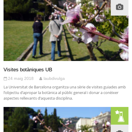
Visites botàniques UB
24 maig 2018
laubdivulga
La Universitat de Barcelona organitza una sèrie de visites guiades amb
l’objectiu d’apropar la botànica al públic general i donar a conèixer
aspectes rellevants d’aquesta disciplina.