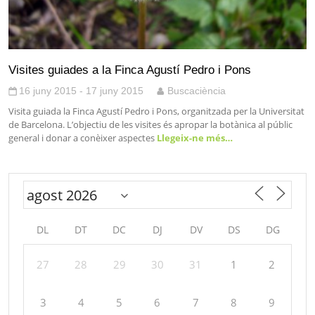
Visites guiades a la Finca Agustí Pedro i Pons
16 juny 2015 - 17 juny 2015
Buscaciència
Visita guiada la Finca Agustí Pedro i Pons, organitzada per la Universitat
de Barcelona. L’objectiu de les visites és apropar la botànica al públic
general i donar a conèixer aspectes
Llegeix-ne més…
DL
DT
DC
DJ
DV
DS
DG
27
28
29
30
31
1
2
3
4
5
6
7
8
9