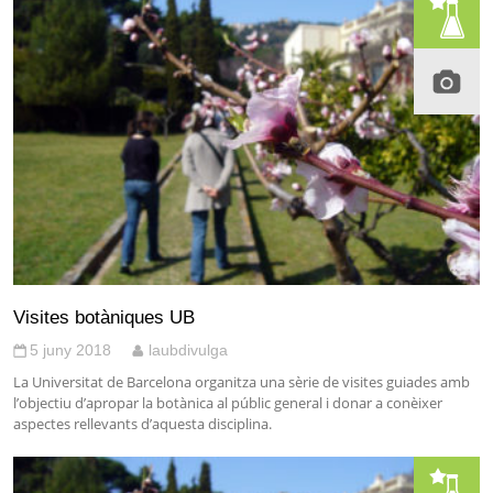
Visites botàniques UB
5 juny 2018
laubdivulga
La Universitat de Barcelona organitza una sèrie de visites guiades amb
l’objectiu d’apropar la botànica al públic general i donar a conèixer
aspectes rellevants d’aquesta disciplina.