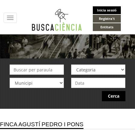
Inicia sessió
Toggle
Registra't
navigation
Entitats
Cerca
FINCA AGUSTÍ PEDRO I PONS