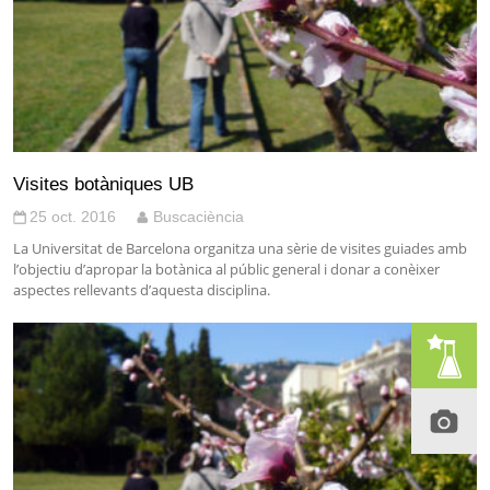
Visites botàniques UB
25 oct. 2016
Buscaciència
La Universitat de Barcelona organitza una sèrie de visites guiades amb
l’objectiu d’apropar la botànica al públic general i donar a conèixer
aspectes rellevants d’aquesta disciplina.