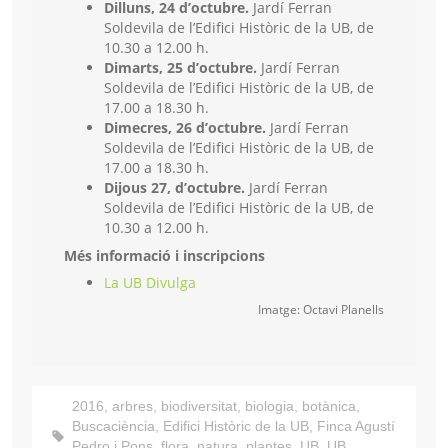
Dilluns, 24 d’octubre.
Jardí Ferran
Soldevila de l’Edifici Històric de la UB, de
10.30 a 12.00 h.
Dimarts, 25 d’octubre.
Jardí Ferran
Soldevila de l’Edifici Històric de la UB, de
17.00 a 18.30 h.
Dimecres, 26 d’octubre.
Jardí Ferran
Soldevila de l’Edifici Històric de la UB, de
17.00 a 18.30 h.
Dijous 27, d’octubre.
Jardí Ferran
Soldevila de l’Edifici Històric de la UB, de
10.30 a 12.00 h.
Més informació i inscripcions
La UB Divulga
Imatge: Octavi Planells
2016
,
arbres
,
biodiversitat
,
biologia
,
botànica
,
Buscaciència
,
Edifici Històric de la UB
,
Finca Agustí
Pedro i Pons
,
flora
,
natura
,
plantes
,
UB
,
UB