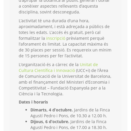
d’apropar la botànica al públic general i donar
a conèixer aspectes rellevants d’aquesta
disciplina, sovint desconeguda.
L’activitat té una durada d’una hora,
aproximadament, i està adreçada a públics de
totes les edats. L’accés és gratuït, però cal
formalitzar la
inscripció
prèviament perquè
l’aforament és limitat. La capacitat màxima és
de 30 places per sessió. Es requereix un mínim
de 15 persones per fer l’activitat.
L’organització és a càrrec de la
Unitat de
Cultura Científica i Innovació
(UCC+i) de l’Àrea
de Comunicació de la Universitat de Barcelona,
amb el finançament del Ministeri d’Economia i
Competitivitat – Fundació Espanyola per a la
Ciència i la Tecnologia.
Dates i horaris
Dimarts, 4 d’octubre.
Jardins de la Finca
Agustí Pedro i Pons, de 10.30 a 12.00 h.
Dijous, 6 d’octubre.
Jardins de la Finca
Agustí Pedro i Pons, de 17.00 a 18.30 h.