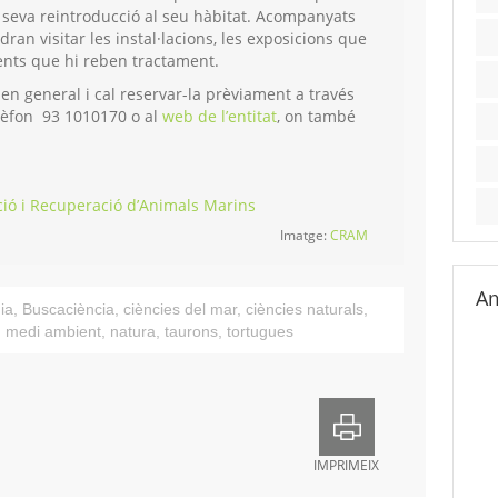
la seva reintroducció al seu hàbitat. Acompanyats
ran visitar les instal·lacions, les exposicions que
ients que hi reben tractament.
c en general i cal reservar-la prèviament a través
elèfon 93 1010170 o al
web de l’entitat
, on també
ció i Recuperació d’Animals Marins
Imatge:
CRAM
Am
ia
,
Buscaciència
,
ciències del mar
,
ciències naturals
,
,
medi ambient
,
natura
,
taurons
,
tortugues
IMPRIMEIX