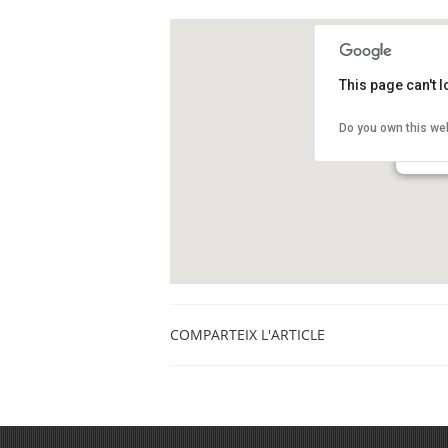
This page can't 
Funda
Do you own this we
Passeig
El Prat 
COMPARTEIX L'ARTICLE