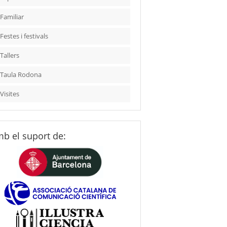
Familiar
Festes i festivals
Tallers
Taula Rodona
Visites
b el suport de: