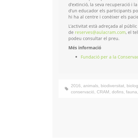
d’extinció, la seva recuperació i 
d’un educador els participants pod
hi ha al centre i conèixer els pac
L’activitat està adreçada al públi
de
reserves@aulacram.com
, el t
podeu consultar el preu.
Més informació
Fundació per a la Conserva
2016
,
animals
,
biodiversitat
,
biolog
conservació
,
CRAM
,
dofins
,
fauna