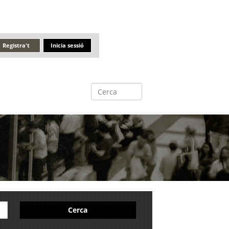
Registra't
Inicia sessió
Cerca