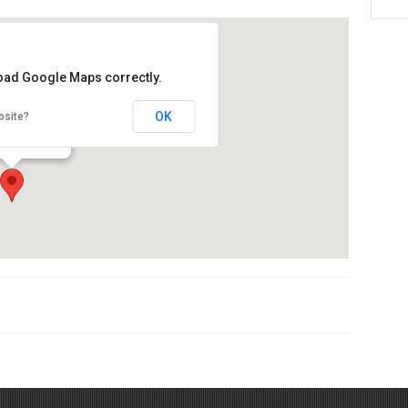
load Google Maps correctly.
ció CRAM
OK
bsite?
 de la platja 30
de Llobregat