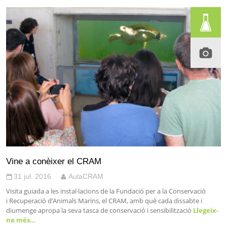
Vine a conèixer el CRAM
31 jul. 2016
AulaCRAM
Visita guiada a les instal·lacions de la Fundació per a la Conservació
i Recuperació d’Animals Marins, el CRAM, amb què cada dissabte i
diumenge apropa la seva tasca de conservació i sensibilització
Llegeix-
ne més…