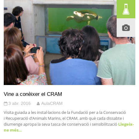
Vine a conèixer el CRAM
3 abr. 2016
AulaCRAM
Visita guiada a les instal·lacions de la Fundació per a la Conservació
i Recuperació d’Animals Marins, el CRAM, amb què cada dissabte i
diumenge apropa la seva tasca de conservació i sensibilització
Llegeix-
ne més…