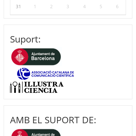
31
1
2
3
4
5
6
Suport:
AMB EL SUPORT DE: