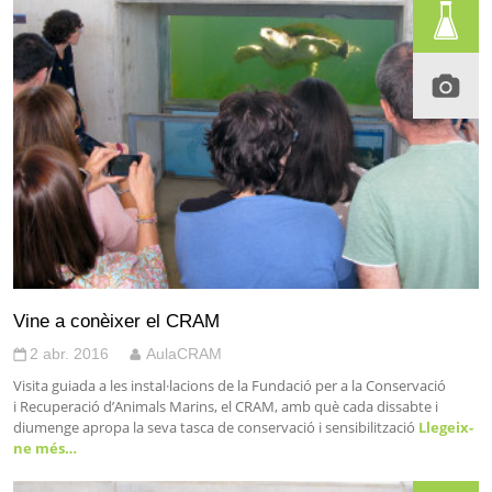
Vine a conèixer el CRAM
2 abr. 2016
AulaCRAM
Visita guiada a les instal·lacions de la Fundació per a la Conservació
i Recuperació d’Animals Marins, el CRAM, amb què cada dissabte i
diumenge apropa la seva tasca de conservació i sensibilització
Llegeix-
ne més…