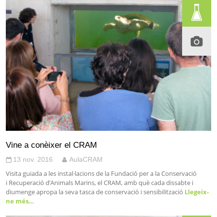
Vine a conèixer el CRAM
13 nov. 2016
AulaCRAM
Visita guiada a les instal·lacions de la Fundació per a la Conservació
i Recuperació d’Animals Marins, el CRAM, amb què cada dissabte i
diumenge apropa la seva tasca de conservació i sensibilització
Llegeix-
ne més…