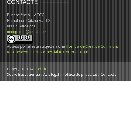
CONTACTE
Buscaciència – ACCC
Rambla de Catalunya, 10
08007 Barcelona
acccgestio@gmail.com
Aquest portal està subjecte a una
llicència de Creative Commons
Reconeixement-NoComercial 4.0 Internacional
Copyright 2014
Codelic
Sobre Buscaciència
/
Avís legal
/
Política de privacitat
/
Contacte