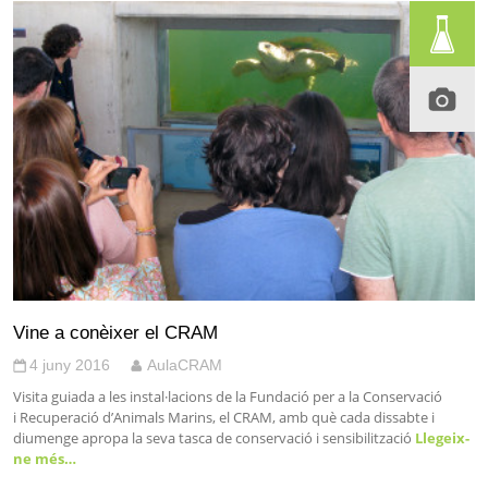
Vine a conèixer el CRAM
4 juny 2016
AulaCRAM
Visita guiada a les instal·lacions de la Fundació per a la Conservació
i Recuperació d’Animals Marins, el CRAM, amb què cada dissabte i
diumenge apropa la seva tasca de conservació i sensibilització
Llegeix-
ne més…