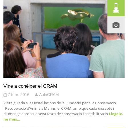
Vine a conèixer el CRAM
7 febr. 2016
AulaCRAM
Visita guiada a les instal·lacions de la Fundació per a la Conservació
i Recuperació d’Animals Marins, el CRAM, amb què cada dissabte i
diumenge apropa la seva tasca de conservació i sensibilització
Llegeix-
ne més…