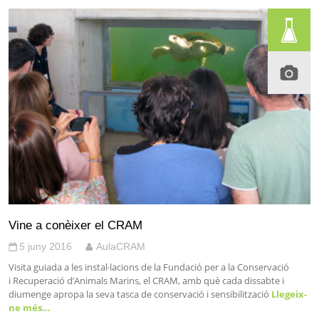
Vine a conèixer el CRAM
5 juny 2016
AulaCRAM
Visita guiada a les instal·lacions de la Fundació per a la Conservació
i Recuperació d’Animals Marins, el CRAM, amb què cada dissabte i
diumenge apropa la seva tasca de conservació i sensibilització
Llegeix-
ne més…