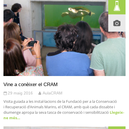
Vine a conèixer el CRAM
29 maig 2016
AulaCRAM
Visita guiada a les instal·lacions de la Fundació per a la Conservació
i Recuperació d’Animals Marins, el CRAM, amb què cada dissabte i
diumenge apropa la seva tasca de conservació i sensibilització
Llegeix-
ne més…