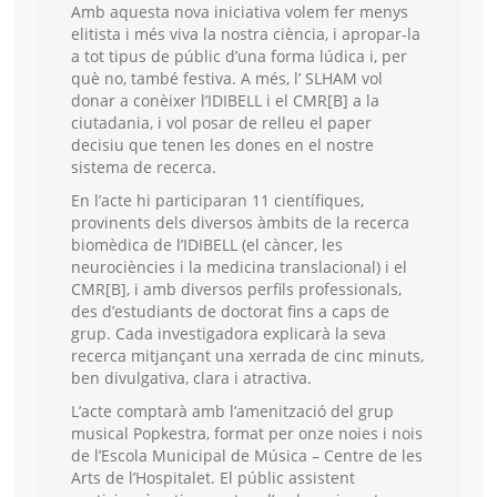
Amb aquesta nova iniciativa volem fer menys
elitista i més viva la nostra ciència, i apropar-la
a tot tipus de públic d’una forma lúdica i, per
què no, també festiva. A més, l’ SLHAM vol
donar a conèixer l’IDIBELL i el CMR[B] a la
ciutadania, i vol posar de relleu el paper
decisiu que tenen les dones en el nostre
sistema de recerca.
En l’acte hi participaran 11 científiques,
provinents dels diversos àmbits de la recerca
biomèdica de l’IDIBELL (el càncer, les
neurociències i la medicina translacional) i el
CMR[B], i amb diversos perfils professionals,
des d’estudiants de doctorat fins a caps de
grup. Cada investigadora explicarà la seva
recerca mitjançant una xerrada de cinc minuts,
ben divulgativa, clara i atractiva.
L’acte comptarà amb l’amenització del grup
musical Popkestra, format per onze noies i nois
de l’Escola Municipal de Música – Centre de les
Arts de l’Hospitalet. El públic assistent