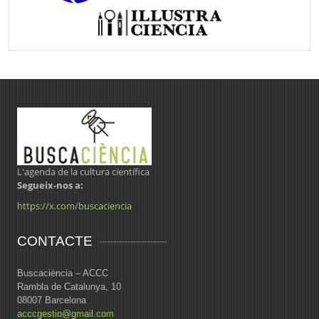
L'agenda de la cultura científica
Segueix-nos a:
https://x.com/buscaciencia
CONTACTE
Buscaciència – ACCC
Rambla de Catalunya, 10
08007 Barcelona
acccgestio@gmail.com