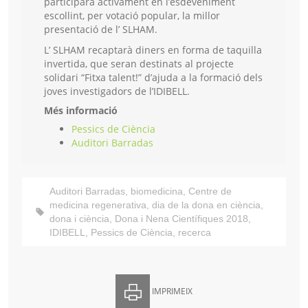
participarà activament en l’esdeveniment
escollint, per votació popular, la millor
presentació de l’ SLHAM.
L’ SLHAM recaptarà diners en forma de taquilla
invertida, que seran destinats al projecte
solidari “Fitxa talent!” d’ajuda a la formació dels
joves investigadors de l’IDIBELL.
Més informació
Pessics
de Ciència
Auditori Barradas
Auditori Barradas
,
biomedicina
,
Centre de
medicina regenerativa
,
dia de la dona en ciència
,
dona i ciència
,
Dona i Nena Científiques 2018
,
IDIBELL
,
Pessics de Ciència
,
recerca
IMPRIMEIX