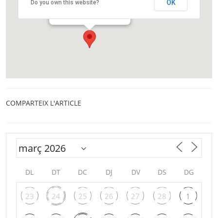
OK
Do you own this website?
Passeig Turull, 2
Barcelona
COMPARTEIX L'ARTICLE
DL
DT
DC
DJ
DV
DS
DG
23
24
25
26
27
28
1