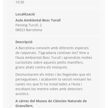
19:30
Localització
Aula Ambiental Bosc Turull
Passeig Turull, 2
08023 Barcelona
Descripció
A Barcelona convivim amb diferents espècies
de ratpenats. T’agradaria conèixer-les? Vine a
l’Aula Ambiental Bosc Turull i aprendràs moltes
curiositats sobre aquests petits mamífers,
grans aliats contra els mosquits.
Desmuntarem els mites i les llegendes que els
persegueixen, i acabarem la sessió revisant les
caixes niu que hi ha instal·lades a l’Aula i
escoltant-los mentre volen amb detectors
acústics.
A càrrec del Museu de Ciències Naturals de
Granollers.