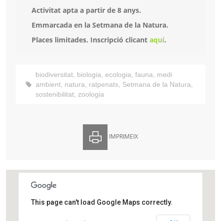
Activitat apta a partir de 8 anys.
Emmarcada en la Setmana de la Natura.
Places limitades. Inscripció clicant
aquí
.
biodiversitat
,
biologia
,
ecologia
,
fauna
,
medi
ambient
,
natura
,
ratpenats
,
Setmana de la Natura
,
sostenibilitat
,
zoologia
IMPRIMEIX
This page can't load Google Maps correctly.
Aula Ambiental Bosc Turull