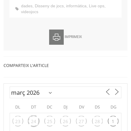
dades
,
Disseny de jocs
,
informàtica
,
Live ops
,
videojocs
IMPRIMEIX
COMPARTEIX L'ARTICLE
DL
DT
DC
DJ
DV
DS
DG
23
24
25
26
27
28
1