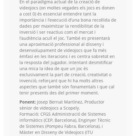
En el paradigma actual de la creació de
videojocs (on moltes vegades els jocs es donen
a cost 0) és essencial entendre tant la
importància i l’execució d’una bona recollida de
dades per maximitzar la rendibilitat de la
inversió i ser reactius com el mercat i
l’audiència acull el joc. També es presentarà
una aproximació professional al disseny i
desenvolupament de videojocs que fa més
èmfasi en les iteracions i es centra sobretot en
la resposta del jugador, intentant desmitificar
una mica la idea de que un joc és
exclusivament la part de creació, creativitat o
invenció, reforçant que hi ha molts altres
aspectes que també són fonamentals i que cal
tenir presents des del primer moment.
Ponent:
Josep Bernat Martínez, Productor
sènior de videojocs a Scopely.
Formació: CFGS Administració de Sistemes
informàtics (CEP, Barcelona), Enginyer Tècnic
de Sistemes (Pompeu Fabra, Barcelona), i
Màster en Disseny de Videojocs (ITU