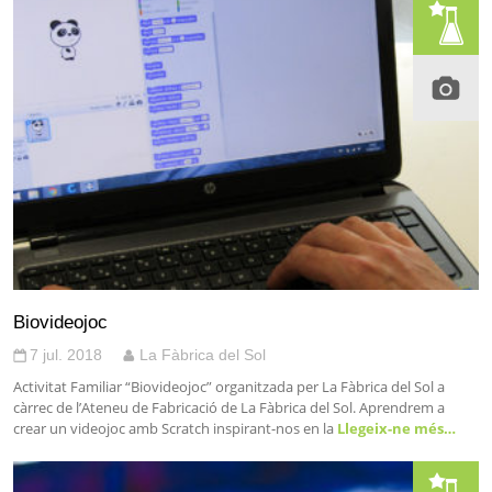
Biovideojoc
7 jul. 2018
La Fàbrica del Sol
Activitat Familiar “Biovideojoc” organitzada per La Fàbrica del Sol a
càrrec de l’Ateneu de Fabricació de La Fàbrica del Sol. Aprendrem a
crear un videojoc amb Scratch inspirant-nos en la
Llegeix-ne més…