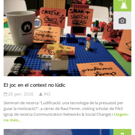
El joc en el context no lúdic
26 gen. 2016
IN3
Seminari de recerca “Ludificació: una tecnologia de la presuasió per
guiar la motivació?”, a càrrec de Raul Ferrer, visiting scholar de l’IN3
(grup de recerca Communication Networks & Social Change) i
Llegeix-
ne més…