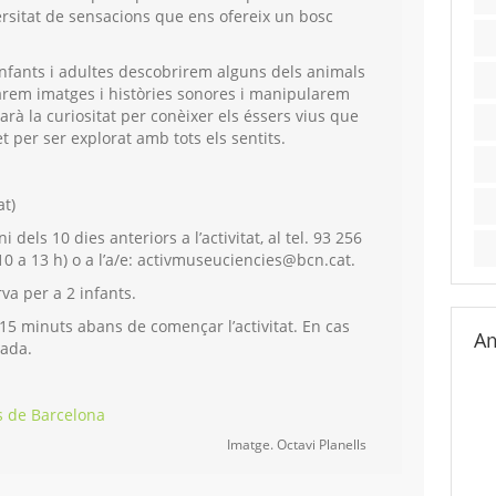
rsitat de sensacions que ens ofereix un bosc
’infants i adultes descobrirem alguns dels animals
tarem imatges i històries sonores i manipularem
rà la curiositat per conèixer els éssers vius que
t per ser explorat amb tots els sentits.
at)
i dels 10 dies anteriors a l’activitat, al tel. 93 256
10 a 13 h) o a l’a/e: activmuseuciencies@bcn.cat.
a per a 2 infants.
i 15 minuts abans de començar l’activitat. En cas
Am
lada.
s de Barcelona
Imatge. Octavi Planells