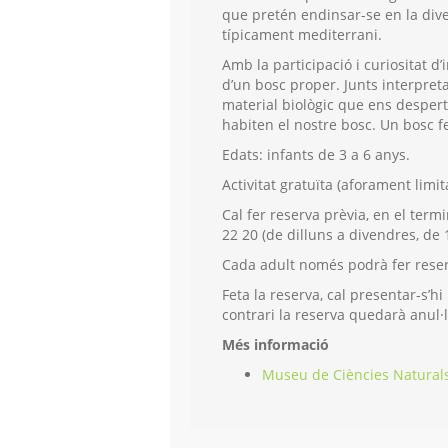
que pretén endinsar-se en la dive
típicament mediterrani.
Amb la participació i curiositat d
d’un bosc proper. Junts interpre
material biològic que ens desperta
habiten el nostre bosc. Un bosc fe
Edats: infants de 3 a 6 anys.
Activitat gratuïta (aforament limit
Cal fer reserva prèvia, en el termin
22 20 (de dilluns a divendres, de 
Cada adult només podrà fer reserv
Feta la reserva, cal presentar-s’h
contrari la reserva quedarà anul·
Més informació
Museu de Ciències Natural