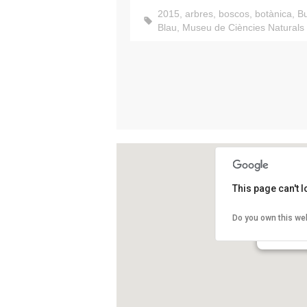
2015
,
arbres
,
boscos
,
botànica
,
Bu
Blau
,
Museu de Ciències Naturals
This page can't 
Museu Bla
Do you own this we
Plaça de Le
Barcelona