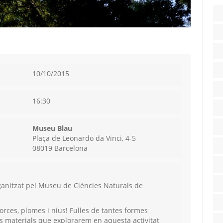
10/10/2015
16:30
Museu Blau
Plaça de Leonardo da Vinci, 4-5
08019 Barcelona
organitzat pel Museu de Ciències Naturals de
orces, plomes i nius! Fulles de tantes formes
s materials que explorarem en aquesta activitat