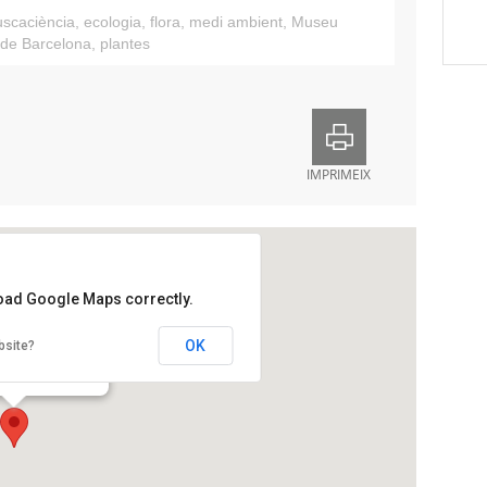
scaciència
,
ecologia
,
flora
,
medi ambient
,
Museu
 de Barcelona
,
plantes
IMPRIMEIX
load Google Maps correctly.
u
OK
bsite?
onardo da Vinci, 4-5