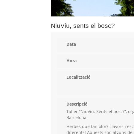
NiuViu, sents el bosc?
Data
Hora
Localització
Descripció
Taller “NiuViu: Sents el bosc?”, 
Barcelona.
Herbes que fan olor? Llavors i esc
diferents! Aquests són alguns del