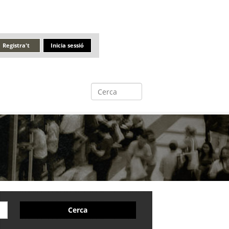
Registra't
Inicia sessió
Cerca