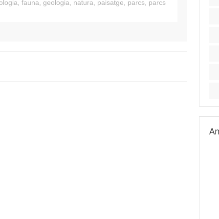
ologia
,
fauna
,
geologia
,
natura
,
paisatge
,
parcs
,
parcs
Am