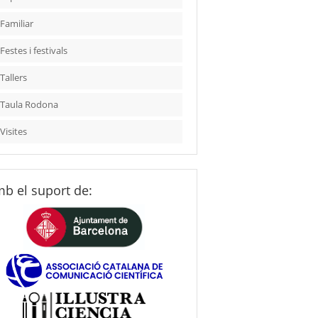
Familiar
Festes i festivals
Tallers
Taula Rodona
Visites
b el suport de: