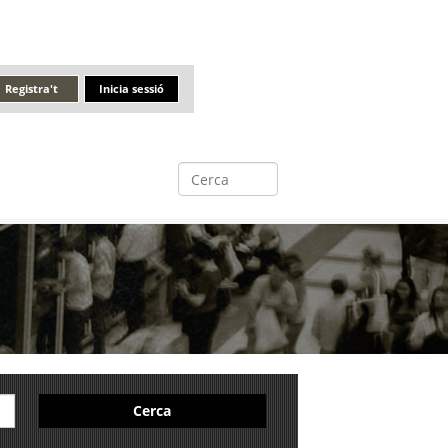
Registra't
Inicia sessió
Cerca