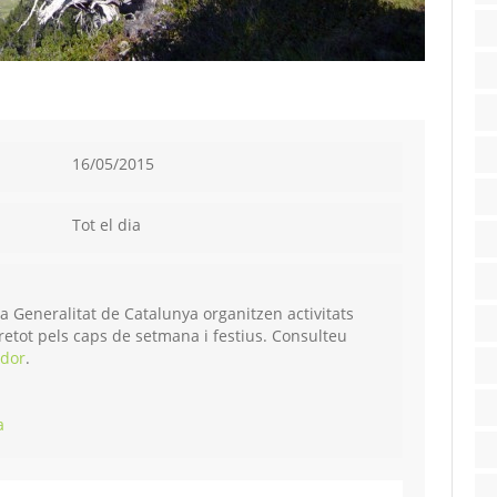
16/05/2015
Tot el dia
la Generalitat de Catalunya organitzen activitats
obretot pels caps de setmana i festius. Consulteu
ador
.
a