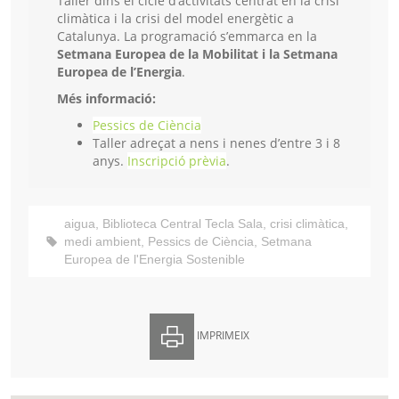
Taller dins el cicle d’activitats centrat en la crisi
climàtica i la crisi del model energètic a
Catalunya. La programació s’emmarca en la
Setmana Europea de la Mobilitat i la Setmana
Europea de l’Energia
.
Més informació:
Pessics de Ciència
Taller adreçat a nens i nenes d’entre 3 i 8
anys.
Inscripció prèvia
.
aigua
,
Biblioteca Central Tecla Sala
,
crisi climàtica
,
medi ambient
,
Pessics de Ciència
,
Setmana
Europea de l'Energia Sostenible
IMPRIMEIX