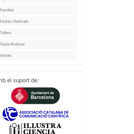
Familiar
Festes i festivals
Tallers
Taula Rodona
Visites
b el suport de: