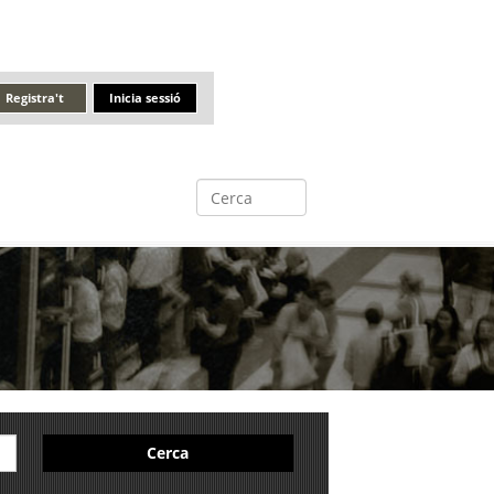
Registra't
Inicia sessió
Cerca