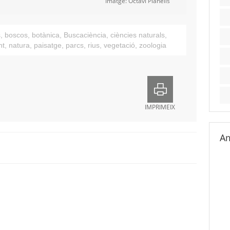
Imatge: Octavi Planells
s
,
boscos
,
botànica
,
Buscaciència
,
ciències naturals
,
nt
,
natura
,
paisatge
,
parcs
,
rius
,
vegetació
,
zoologia
IMPRIMEIX
Am