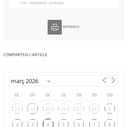
rius
,
vegetació
,
zoologia
IMPRIMEIX
COMPARTEIX L'ARTICLE
DL
DT
DC
DJ
DV
DS
DG
23
24
25
26
27
28
1
2
3
4
5
6
7
8