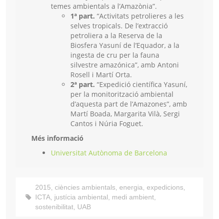
temes ambientals a l’Amazònia”.
1ª part.
“Activitats petrolieres a les
selves tropicals. De l’extracció
petroliera a la Reserva de la
Biosfera Yasuní de l’Equador, a la
ingesta de cru per la fauna
silvestre amazónica”, amb Antoni
Rosell i Martí Orta.
2ª part.
“Expedició científica Yasuní,
per la monitorització ambiental
d’aquesta part de l’Amazones”, amb
Martí Boada, Margarita Vilà, Sergi
Cantos i Núria Foguet.
Més informació
Universitat Autònoma de Barcelona
2015
,
ciències ambientals
,
energia
,
expedicions
,
ICTA
,
justícia ambiental
,
medi ambient
,
sostenibilitat
,
UAB