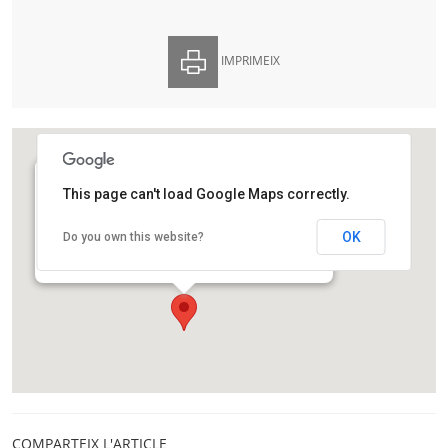
IMPRIMEIX
This page can't load Google Maps correctly.
Facultat de Ciències de la Universitat Autònoma
de Barcelona
OK
Do you own this website?
Edifici C del Campus de Bellaterra
Bellaterra
COMPARTEIX L'ARTICLE