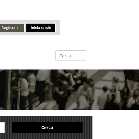
Registra't
Inicia sessió
Cerca