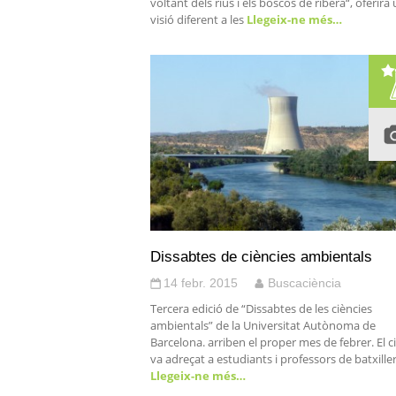
voltant dels rius i els boscos de ribera“, oferirà
visió diferent a les
Llegeix-ne més…
Dissabtes de ciències ambientals
14 febr. 2015
Buscaciència
Tercera edició de “Dissabtes de les ciències
ambientals” de la Universitat Autònoma de
Barcelona. arriben el proper mes de febrer. El ci
va adreçat a estudiants i professors de batxille
Llegeix-ne més…