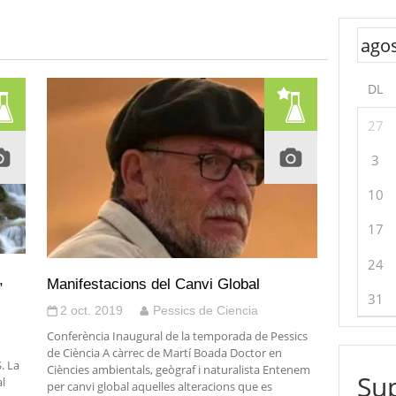
DL
27
3
10
17
24
,
Manifestacions del Canvi Global
31
2 oct. 2019
Pessics de Ciencia
Conferència Inaugural de la temporada de Pessics
de Ciència A càrrec de Martí Boada Doctor en
. La
Ciències ambientals, geògraf i naturalista Entenem
Sup
al
per canvi global aquelles alteracions que es