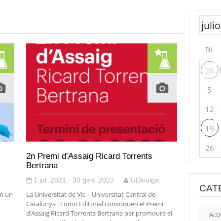
DL
28
5
12
19
26
s
2n Premi d’Assaig Ricard Torrents
Bertrana
1 jul. 2021 - 30 gen. 2022
UDivulga
CAT
en un
La Universitat de Vic – Universitat Central de
Catalunya i Eumo Editorial convoquen el Premi
d’Assaig Ricard Torrents Bertrana per promoure el
Acti