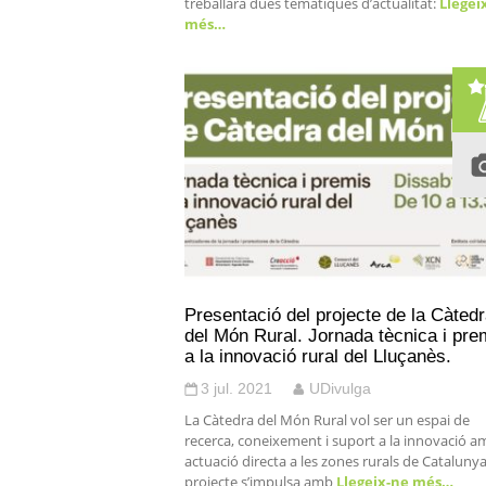
treballarà dues temàtiques d’actualitat:
Llegei
més…
Presentació del projecte de la Càted
del Món Rural. Jornada tècnica i pre
a la innovació rural del Lluçanès.
3 jul. 2021
UDivulga
La Càtedra del Món Rural vol ser un espai de
recerca, coneixement i suport a la innovació a
actuació directa a les zones rurals de Catalunya.
projecte s’impulsa amb
Llegeix-ne més…