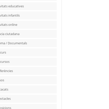
vitats educatives
vitats infantils
vitats online
ncia ciutadana
ema / Documentals
curs
cursos
ferències
sos
tacats
ectacles
osicions