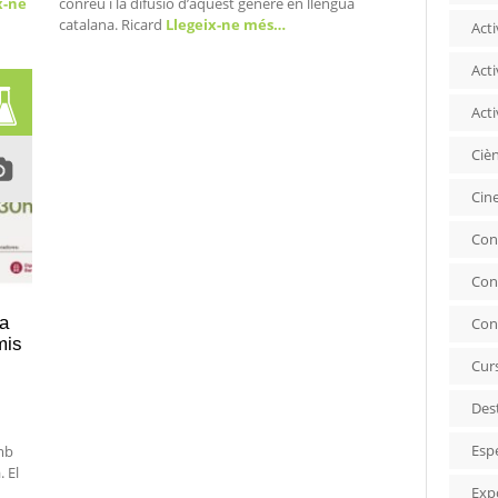
x-ne
conreu i la difusió d’aquest gènere en llengua
catalana. Ricard
Llegeix-ne més…
Acti
Acti
Acti
Ciè
Cin
Con
Con
ra
Con
mis
Cur
Des
Esp
mb
 El
Exp