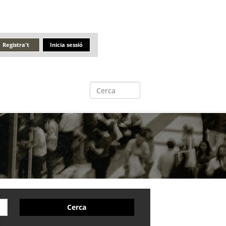
Registra't
Inicia sessió
Cerca