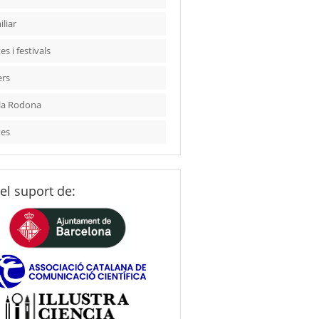
liar
es i festivals
ers
la Rodona
tes
el suport de: