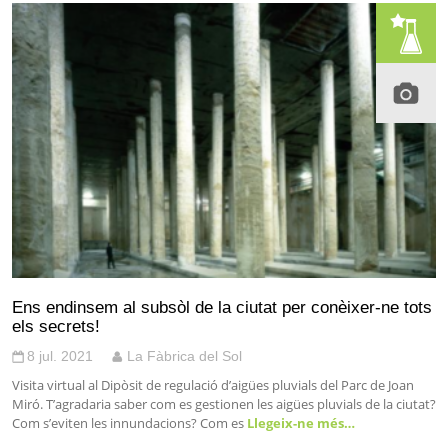
Ens endinsem al subsòl de la ciutat per conèixer-ne tots
els secrets!
8 jul. 2021
La Fàbrica del Sol
Visita virtual al Dipòsit de regulació d’aigües pluvials del Parc de Joan
Miró. T’agradaria saber com es gestionen les aigües pluvials de la ciutat?
Com s’eviten les innundacions? Com es
Llegeix-ne més…